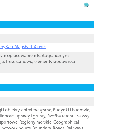
ageryBaseMapsEarthCover
owym opracowaniem kartograficznym,
ju. Treść stanowią elementy środowiska
i i obiekty z nimi związane
,
Budynki i budowle
,
linność, uprawy i grunty
,
Rzeźba terenu
,
Nazwy
nsportowe
,
Regiony morskie
,
Geographical
l network points
,
Boundary
,
Roads
,
Railways
,