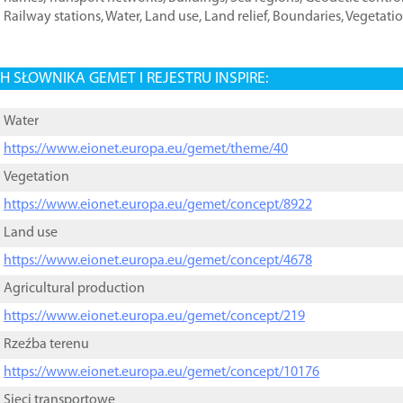
Railway stations
,
Water
,
Land use
,
Land relief
,
Boundaries
,
Vegetati
 SŁOWNIKA GEMET I REJESTRU INSPIRE:
Water
https://www.eionet.europa.eu/gemet/theme/40
Vegetation
https://www.eionet.europa.eu/gemet/concept/8922
Land use
https://www.eionet.europa.eu/gemet/concept/4678
Agricultural production
https://www.eionet.europa.eu/gemet/concept/219
Rzeźba terenu
https://www.eionet.europa.eu/gemet/concept/10176
Sieci transportowe