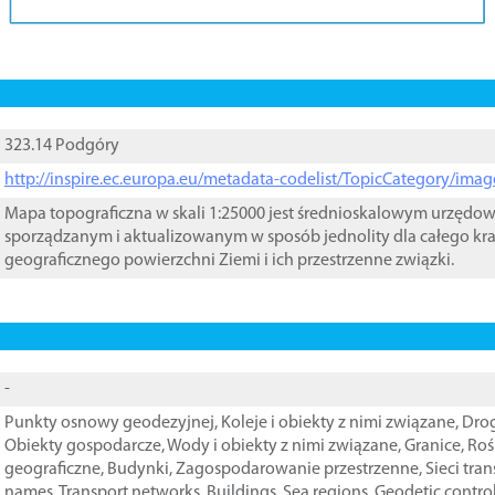
323.14 Podgóry
http://inspire.ec.europa.eu/metadata-codelist/TopicCategory/im
Mapa topograficzna w skali 1:25000 jest średnioskalowym urzęd
sporządzanym i aktualizowanym w sposób jednolity dla całego kra
geograficznego powierzchni Ziemi i ich przestrzenne związki.
-
Punkty osnowy geodezyjnej
,
Koleje i obiekty z nimi związane
,
Drog
Obiekty gospodarcze
,
Wody i obiekty z nimi związane
,
Granice
,
Roś
geograficzne
,
Budynki
,
Zagospodarowanie przestrzenne
,
Sieci tra
names
,
Transport networks
,
Buildings
,
Sea regions
,
Geodetic contro