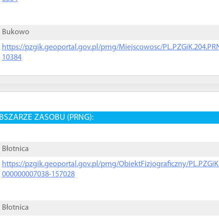
Bukowo
https://pzgik.geoportal.gov.pl/prng/Miejscowosc/PL.PZGiK.204.
10384
BSZARZE ZASOBU (PRNG):
Błotnica
https://pzgik.geoportal.gov.pl/prng/ObiektFizjograficzny/PL.PZG
000000007038-157028
Błotnica