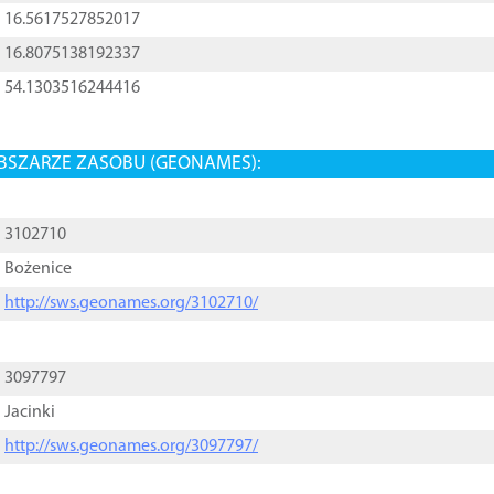
16.5617527852017
16.8075138192337
54.1303516244416
BSZARZE ZASOBU (GEONAMES):
3102710
Bożenice
http://sws.geonames.org/3102710/
3097797
Jacinki
http://sws.geonames.org/3097797/