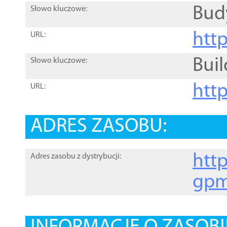
Bud
Słowo kluczowe:
htt
URL:
Buil
Słowo kluczowe:
htt
URL:
ADRES ZASOBU:
http
Adres zasobu z dystrybucji:
gpm