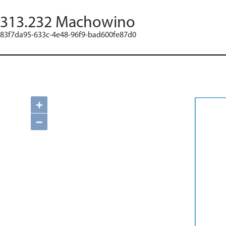
313.232 Machowino
83f7da95-633c-4e48-96f9-bad600fe87d0
+
−