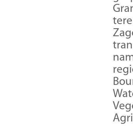
Gra
ter
Zag
tra
nam
reg
Bou
Wat
Veg
Agri