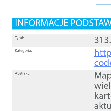
INFORMACJE PODSTA
313
Tytuł:
http
Kategoria:
cod
Mapa
Abstrakt:
wie
kar
akt