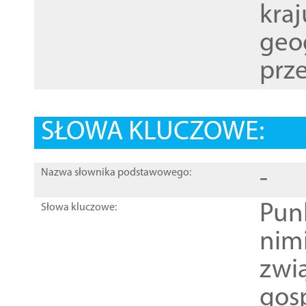
kraj
geog
prze
SŁOWA KLUCZOWE:
-
Nazwa słownika podstawowego:
Pun
Słowa kluczowe:
nim
zwi
gos