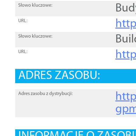
Bud
Słowo kluczowe:
htt
URL:
Buil
Słowo kluczowe:
htt
URL:
ADRES ZASOBU:
http
Adres zasobu z dystrybucji:
gpm