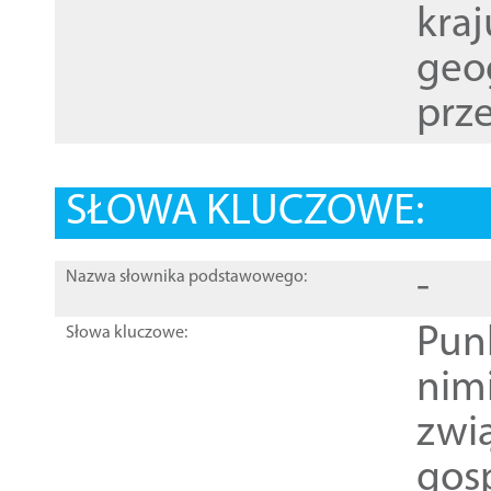
kraj
geog
prze
SŁOWA KLUCZOWE:
-
Nazwa słownika podstawowego:
Pun
Słowa kluczowe:
nim
zwi
gos