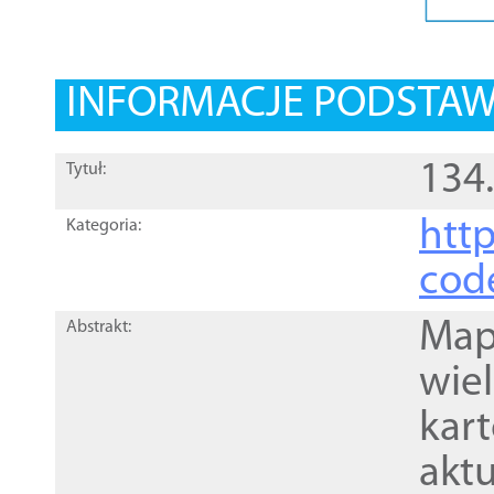
INFORMACJE PODSTA
134
Tytuł:
http
Kategoria:
cod
Mapa
Abstrakt:
wie
kar
akt