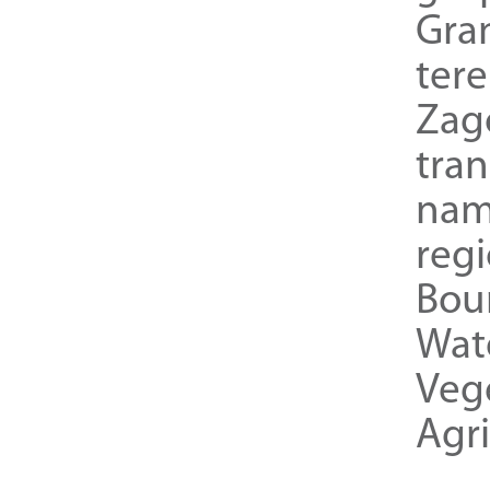
Gra
ter
Zag
tra
nam
reg
Bou
Wat
Veg
Agri