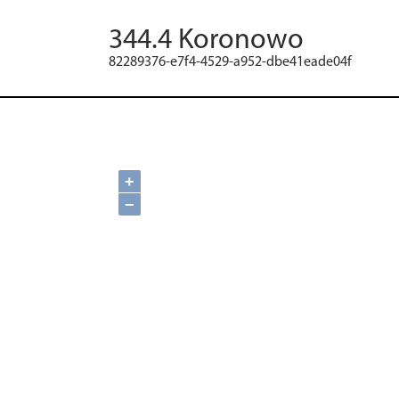
344.4 Koronowo
82289376-e7f4-4529-a952-dbe41eade04f
+
−