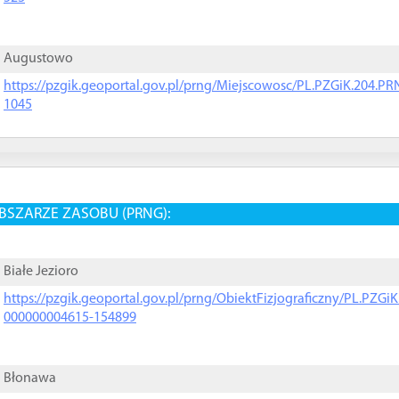
Augustowo
https://pzgik.geoportal.gov.pl/prng/Miejscowosc/PL.PZGiK.204.
1045
BSZARZE ZASOBU (PRNG):
Białe Jezioro
https://pzgik.geoportal.gov.pl/prng/ObiektFizjograficzny/PL.PZG
000000004615-154899
Błonawa