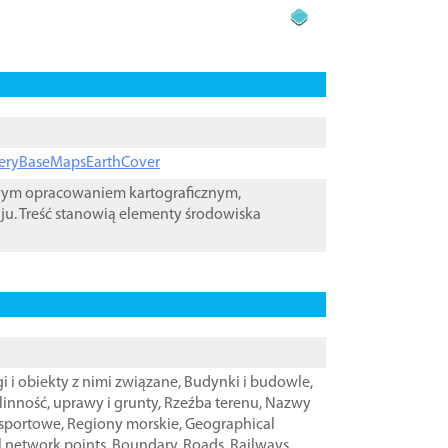
ageryBaseMapsEarthCover
owym opracowaniem kartograficznym,
ju. Treść stanowią elementy środowiska
i i obiekty z nimi związane
,
Budynki i budowle
,
linność, uprawy i grunty
,
Rzeźba terenu
,
Nazwy
nsportowe
,
Regiony morskie
,
Geographical
l network points
,
Boundary
,
Roads
,
Railways
,