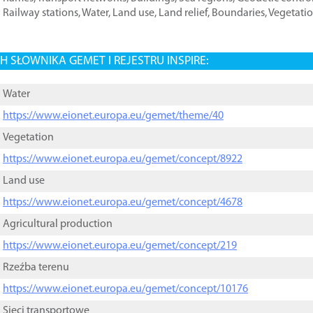
Railway stations
,
Water
,
Land use
,
Land relief
,
Boundaries
,
Vegetati
 SŁOWNIKA GEMET I REJESTRU INSPIRE:
Water
https://www.eionet.europa.eu/gemet/theme/40
Vegetation
https://www.eionet.europa.eu/gemet/concept/8922
Land use
https://www.eionet.europa.eu/gemet/concept/4678
Agricultural production
https://www.eionet.europa.eu/gemet/concept/219
Rzeźba terenu
https://www.eionet.europa.eu/gemet/concept/10176
Sieci transportowe