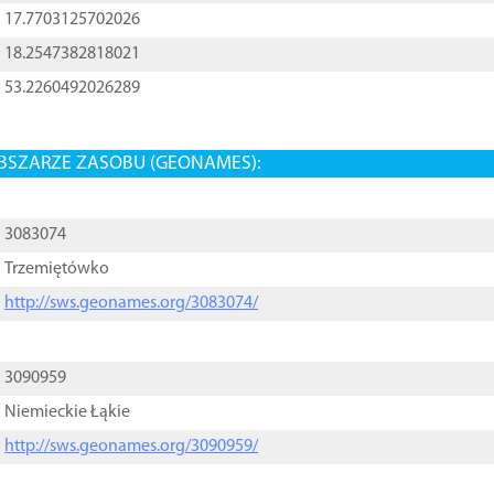
17.7703125702026
18.2547382818021
53.2260492026289
BSZARZE ZASOBU (GEONAMES):
3083074
Trzemiętówko
http://sws.geonames.org/3083074/
3090959
Niemieckie Łąkie
http://sws.geonames.org/3090959/