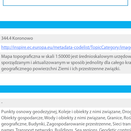
344.4 Koronowo
http://inspire.ec.europa.eu/metadata-codelist/TopicCategory/im
Mapa topograficzna w skali 1:50000 jest średnioskalowym urzęd
sporządzanym i aktualizowanym w sposób jednolity dla całego kra
geograficznego powierzchni Ziemi i ich przestrzenne związki.
-
Punkty osnowy geodezyjnej
,
Koleje i obiekty z nimi związane
,
Drog
Obiekty gospodarcze
,
Wody i obiekty z nimi związane
,
Granice
,
Roś
geograficzne
,
Budynki
,
Zagospodarowanie przestrzenne
,
Sieci tra
names
,
Transport networks
,
Buildings
,
Sea regions
,
Geodetic contro