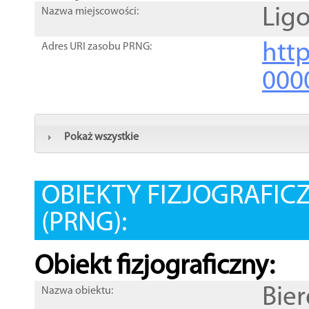
Lig
Nazwa miejscowości:
htt
Adres URI zasobu PRNG:
000
Pokaż wszystkie
OBIEKTY FIZJOGRAFIC
(PRNG):
Obiekt fizjograficzny:
Bie
Nazwa obiektu: