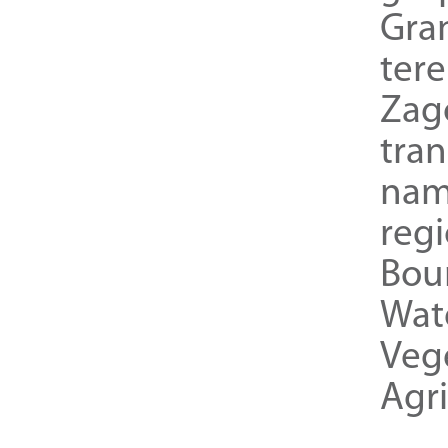
Gra
ter
Zag
tra
nam
reg
Bou
Wat
Veg
Agri