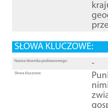
kraj
geog
prze
SŁOWA KLUCZOWE:
-
Nazwa słownika podstawowego:
Pun
Słowa kluczowe:
nim
zwi
gos