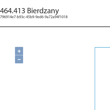
464.413 Bierdzany
796914e7-b93c-45b9-9ed6-9a72a94f1018
+
−