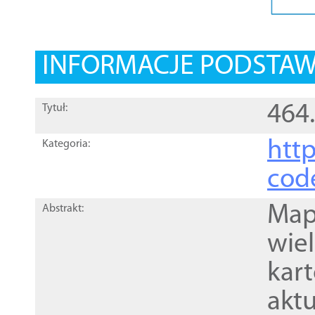
INFORMACJE PODSTA
464
Tytuł:
http
Kategoria:
cod
Mapa
Abstrakt:
wie
kar
akt