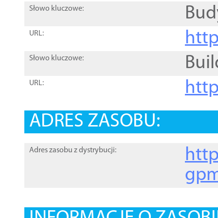
Bud
Słowo kluczowe:
htt
URL:
Buil
Słowo kluczowe:
htt
URL:
ADRES ZASOBU:
http
Adres zasobu z dystrybucji:
gpm