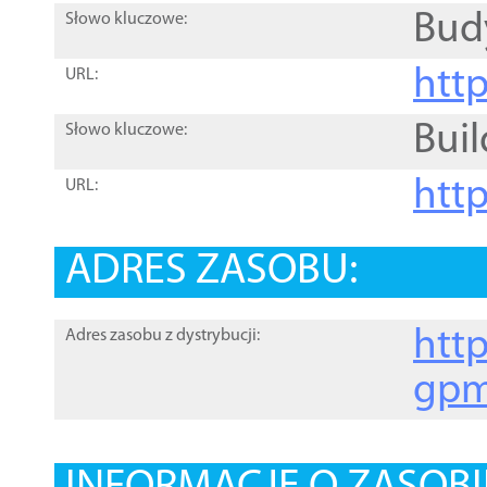
Bud
Słowo kluczowe:
htt
URL:
Buil
Słowo kluczowe:
htt
URL:
ADRES ZASOBU:
http
Adres zasobu z dystrybucji:
gpm