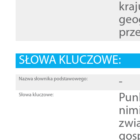
kraj
geog
prze
SŁOWA KLUCZOWE:
-
Nazwa słownika podstawowego:
Pun
Słowa kluczowe:
nim
zwi
gos