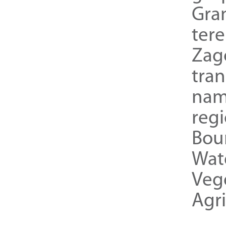
Gra
ter
Zag
tra
nam
reg
Bou
Wat
Veg
Agri