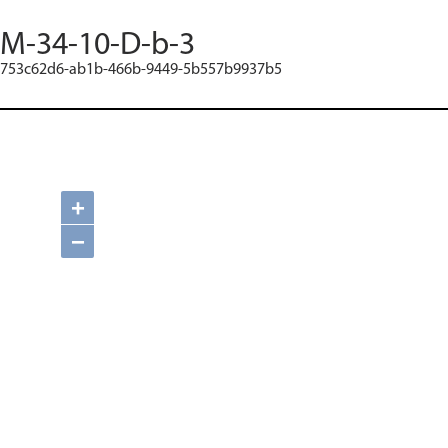
M-34-10-D-b-3
753c62d6-ab1b-466b-9449-5b557b9937b5
+
−