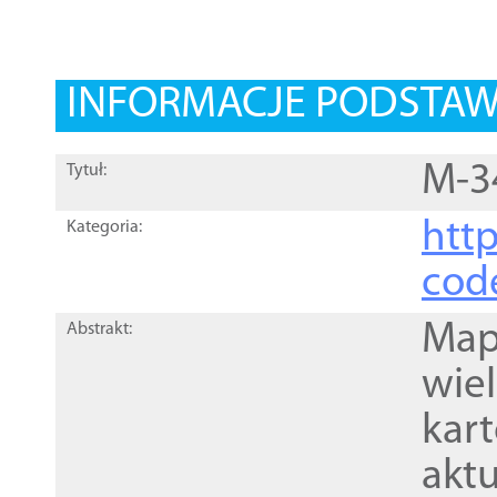
INFORMACJE PODSTA
M-3
Tytuł:
http
Kategoria:
cod
Mapa
Abstrakt:
wie
kar
akt