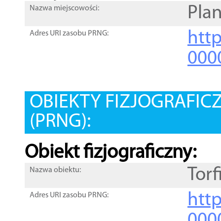
Pla
Nazwa miejscowości:
htt
Adres URI zasobu PRNG:
000
OBIEKTY FIZJOGRAFIC
(PRNG):
Obiekt fizjograficzny:
Torf
Nazwa obiektu:
http
Adres URI zasobu PRNG:
000