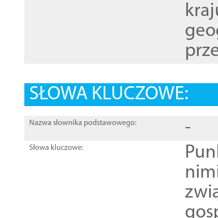
kraj
geog
prze
SŁOWA KLUCZOWE:
-
Nazwa słownika podstawowego:
Pun
Słowa kluczowe:
nim
zwi
gos