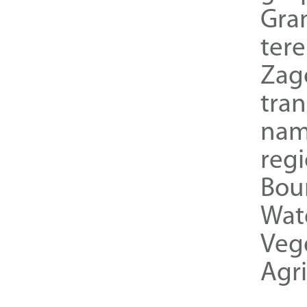
Gra
ter
Zag
tra
nam
reg
Bou
Wat
Veg
Agri