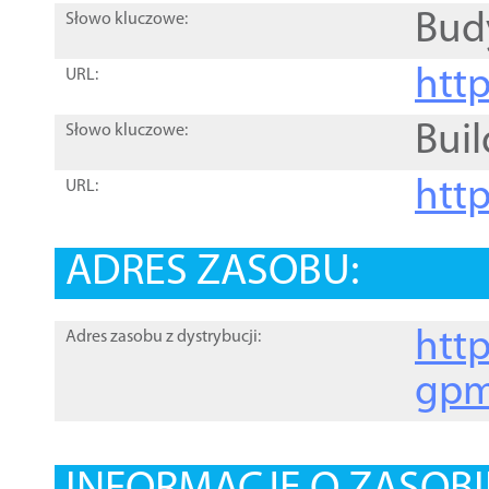
Bud
Słowo kluczowe:
htt
URL:
Buil
Słowo kluczowe:
htt
URL:
ADRES ZASOBU:
http
Adres zasobu z dystrybucji:
gpm