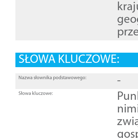
kraj
geog
prze
SŁOWA KLUCZOWE:
-
Nazwa słownika podstawowego:
Pun
Słowa kluczowe:
nim
zwi
gos