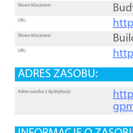
Bud
Słowo kluczowe:
htt
URL:
Buil
Słowo kluczowe:
htt
URL:
ADRES ZASOBU:
http
Adres zasobu z dystrybucji:
gpm