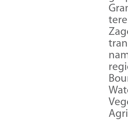
Gra
ter
Zag
tra
nam
reg
Bou
Wat
Veg
Agri