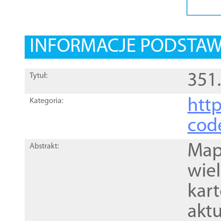
INFORMACJE PODSTA
351
Tytuł:
http
Kategoria:
cod
Mapa
Abstrakt:
wie
kar
akt