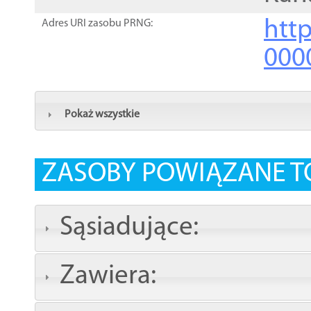
http
Adres URI zasobu PRNG:
000
Pokaż wszystkie
ZASOBY POWIĄZANE T
Sąsiadujące:
Zawiera: