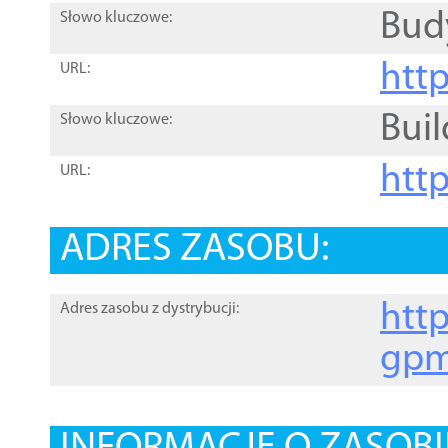
Bud
Słowo kluczowe:
htt
URL:
Buil
Słowo kluczowe:
htt
URL:
ADRES ZASOBU:
http
Adres zasobu z dystrybucji:
gpm