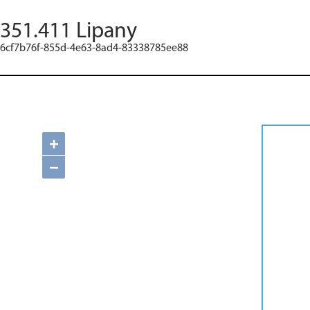
351.411 Lipany
6cf7b76f-855d-4e63-8ad4-83338785ee88
+
−