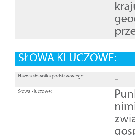
kraj
geog
prze
SŁOWA KLUCZOWE:
-
Nazwa słownika podstawowego:
Pun
Słowa kluczowe:
nim
zwi
gos