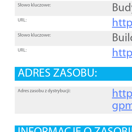
Bud
Słowo kluczowe:
htt
URL:
Buil
Słowo kluczowe:
htt
URL:
ADRES ZASOBU:
http
Adres zasobu z dystrybucji:
gpm