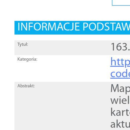
INFORMACJE PODSTA
163
Tytuł:
http
Kategoria:
cod
Mapa
Abstrakt:
wie
kar
akt