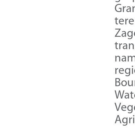
Gra
ter
Zag
tra
nam
reg
Bou
Wat
Veg
Agri