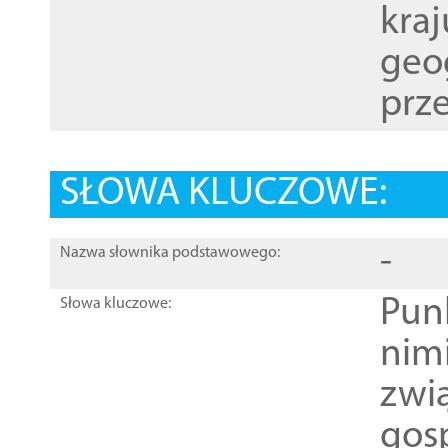
kraj
geog
prze
SŁOWA KLUCZOWE:
-
Nazwa słownika podstawowego:
Pun
Słowa kluczowe:
nim
zwi
gos