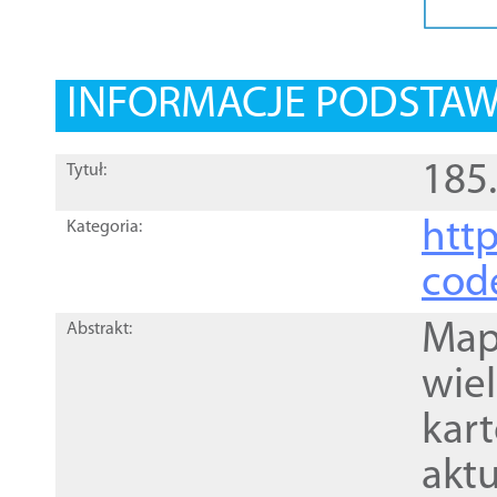
INFORMACJE PODSTA
185
Tytuł:
http
Kategoria:
cod
Mapa
Abstrakt:
wie
kar
akt