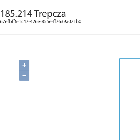
185.214 Trepcza
67efbff6-1c47-426e-855e-ff7639a021b0
+
−