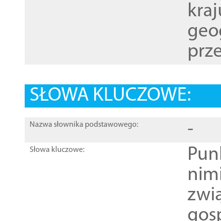
kraj
geog
prze
SŁOWA KLUCZOWE:
-
Nazwa słownika podstawowego:
Pun
Słowa kluczowe:
nim
zwi
gos