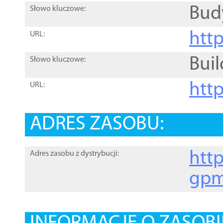
Bud
Słowo kluczowe:
htt
URL:
Buil
Słowo kluczowe:
htt
URL:
ADRES ZASOBU:
http
Adres zasobu z dystrybucji:
gpm