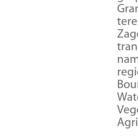
Gra
ter
Zag
tra
nam
reg
Bou
Wat
Veg
Agri