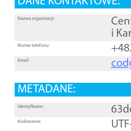
DANE KONTAKTOWE:
Cen
Nazwa organizacji:
i Ka
+48
Numer telefonu:
cod
Email:
METADANE:
63d
Identyfikator:
UTF
Kodowanie: