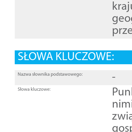
kraj
geog
prze
SŁOWA KLUCZOWE:
-
Nazwa słownika podstawowego:
Pun
Słowa kluczowe:
nim
zwi
gos