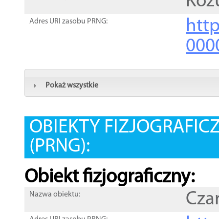
Koż
htt
Adres URI zasobu PRNG:
000
Pokaż wszystkie
OBIEKTY FIZJOGRAFIC
(PRNG):
Obiekt fizjograficzny:
Czar
Nazwa obiektu: