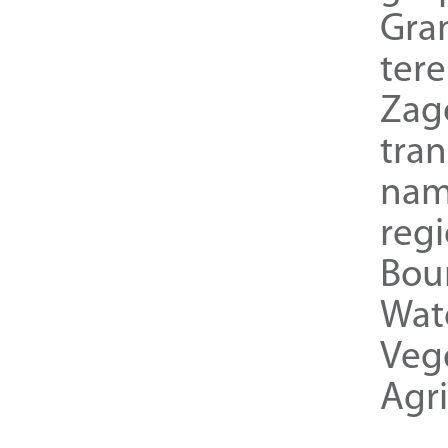
Gra
ter
Zag
tra
nam
reg
Bou
Wat
Veg
Agri