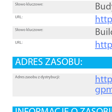
Bud
Słowo kluczowe:
htt
URL:
Buil
Słowo kluczowe:
htt
URL:
ADRES ZASOBU:
http
Adres zasobu z dystrybucji:
gpm