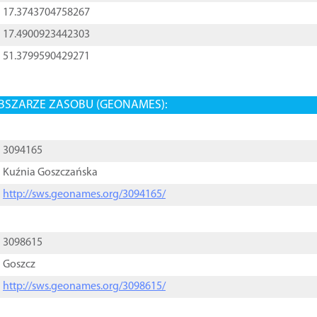
17.3743704758267
17.4900923442303
51.3799590429271
BSZARZE ZASOBU (GEONAMES):
3094165
Kuźnia Goszczańska
http://sws.geonames.org/3094165/
3098615
Goszcz
http://sws.geonames.org/3098615/