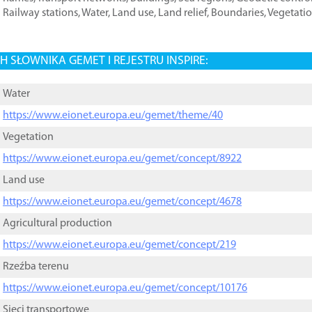
Railway stations
,
Water
,
Land use
,
Land relief
,
Boundaries
,
Vegetati
 SŁOWNIKA GEMET I REJESTRU INSPIRE:
Water
https://www.eionet.europa.eu/gemet/theme/40
Vegetation
https://www.eionet.europa.eu/gemet/concept/8922
Land use
https://www.eionet.europa.eu/gemet/concept/4678
Agricultural production
https://www.eionet.europa.eu/gemet/concept/219
Rzeźba terenu
https://www.eionet.europa.eu/gemet/concept/10176
Sieci transportowe