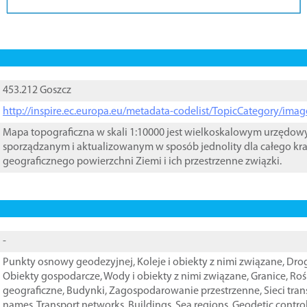
453.212 Goszcz
http://inspire.ec.europa.eu/metadata-codelist/TopicCategory/im
Mapa topograficzna w skali 1:10000 jest wielkoskalowym urzędo
sporządzanym i aktualizowanym w sposób jednolity dla całego kra
geograficznego powierzchni Ziemi i ich przestrzenne związki.
-
Punkty osnowy geodezyjnej
,
Koleje i obiekty z nimi związane
,
Drog
Obiekty gospodarcze
,
Wody i obiekty z nimi związane
,
Granice
,
Roś
geograficzne
,
Budynki
,
Zagospodarowanie przestrzenne
,
Sieci tra
names
,
Transport networks
,
Buildings
,
Sea regions
,
Geodetic contro