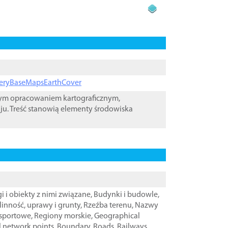
ageryBaseMapsEarthCover
wym opracowaniem kartograficznym,
ju. Treść stanowią elementy środowiska
i i obiekty z nimi związane
,
Budynki i budowle
,
linność, uprawy i grunty
,
Rzeźba terenu
,
Nazwy
nsportowe
,
Regiony morskie
,
Geographical
l network points
,
Boundary
,
Roads
,
Railways
,