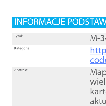
INFORMACJE PODSTA
M-3
Tytuł:
http
Kategoria:
cod
Mapa
Abstrakt:
wie
kar
akt