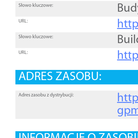
Bud
Słowo kluczowe:
htt
URL:
Buil
Słowo kluczowe:
htt
URL:
ADRES ZASOBU:
http
Adres zasobu z dystrybucji:
gpm