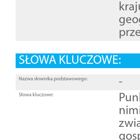
kraj
geog
prze
SŁOWA KLUCZOWE:
-
Nazwa słownika podstawowego:
Pun
Słowa kluczowe:
nim
zwi
gos