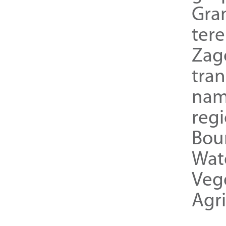
Gra
ter
Zag
tra
nam
reg
Bou
Wat
Veg
Agri