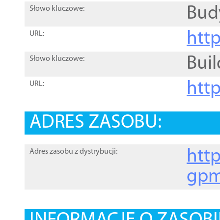
Bud
Słowo kluczowe:
htt
URL:
Buil
Słowo kluczowe:
htt
URL:
ADRES ZASOBU:
http
Adres zasobu z dystrybucji:
gpm