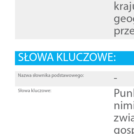
kraj
geog
prze
SŁOWA KLUCZOWE:
-
Nazwa słownika podstawowego:
Pun
Słowa kluczowe:
nim
zwi
gos