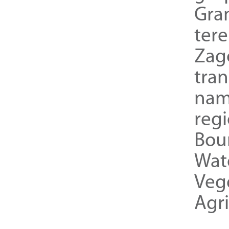
Gra
ter
Zag
tra
nam
reg
Bou
Wat
Veg
Agri