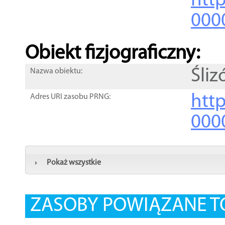
http
000
Obiekt fizjograficzny:
Śliz
Nazwa obiektu:
http
Adres URI zasobu PRNG:
000
Pokaż wszystkie
ZASOBY POWIĄZANE T