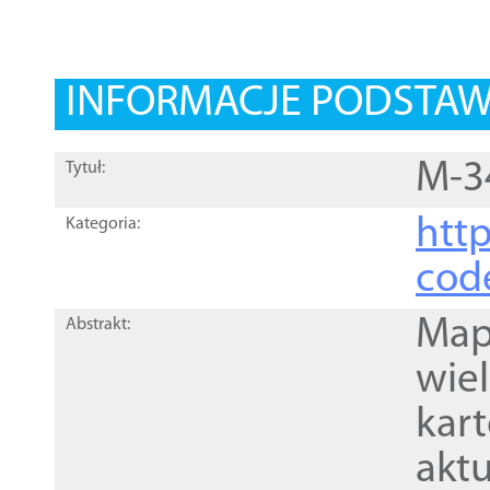
INFORMACJE PODSTA
M-3
Tytuł:
http
Kategoria:
cod
Mapa
Abstrakt:
wie
kar
akt