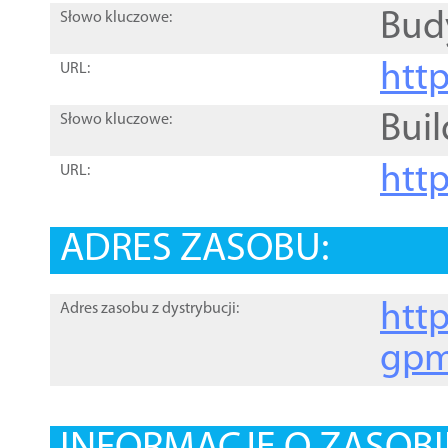
Bud
Słowo kluczowe:
htt
URL:
Buil
Słowo kluczowe:
htt
URL:
ADRES ZASOBU:
http
Adres zasobu z dystrybucji:
gpm