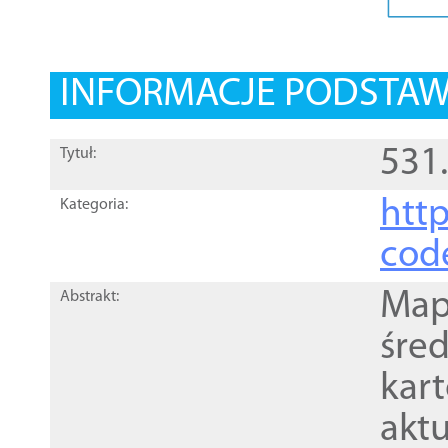
INFORMACJE PODSTA
531.
Tytuł:
http
Kategoria:
cod
Mapa
Abstrakt:
śre
kar
akt