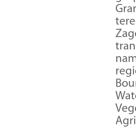
Gra
ter
Zag
tra
nam
reg
Bou
Wat
Veg
Agri