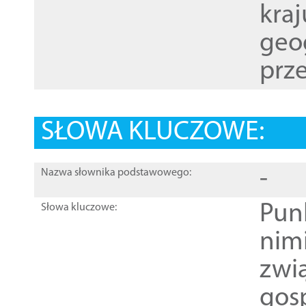
kraj
geog
prze
SŁOWA KLUCZOWE:
-
Nazwa słownika podstawowego:
Pun
Słowa kluczowe:
nim
zwi
gos