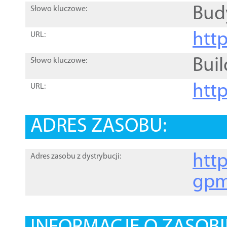
Bud
Słowo kluczowe:
htt
URL:
Buil
Słowo kluczowe:
htt
URL:
ADRES ZASOBU:
http
Adres zasobu z dystrybucji:
gpm