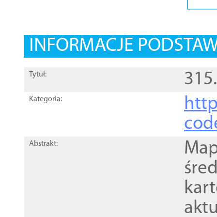
INFORMACJE PODSTA
315
Tytuł:
http
Kategoria:
cod
Mapa
Abstrakt:
śre
kar
akt