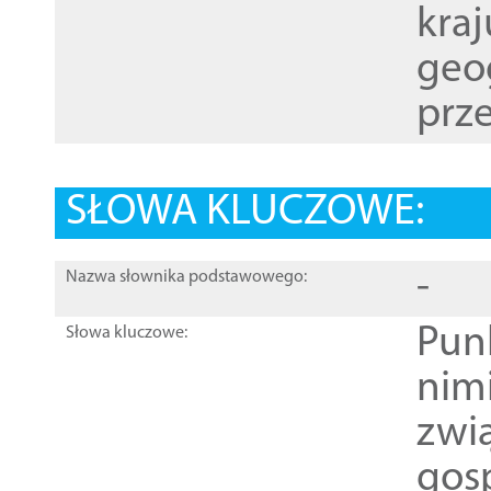
kraj
geog
prze
SŁOWA KLUCZOWE:
-
Nazwa słownika podstawowego:
Pun
Słowa kluczowe:
nim
zwi
gos