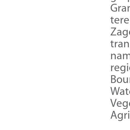
Gra
ter
Zag
tra
nam
reg
Bou
Wat
Veg
Agri