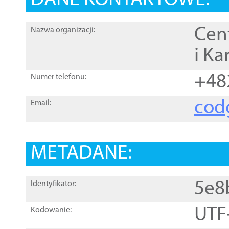
DANE KONTAKTOWE:
Cen
Nazwa organizacji:
i Ka
+48
Numer telefonu:
cod
Email:
METADANE:
5e8
Identyfikator:
UTF
Kodowanie: