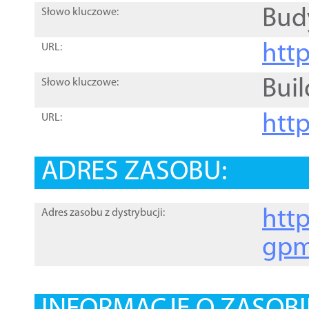
Bud
Słowo kluczowe:
htt
URL:
Buil
Słowo kluczowe:
htt
URL:
ADRES ZASOBU:
http
Adres zasobu z dystrybucji:
gpm