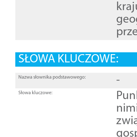
kraj
geog
prze
SŁOWA KLUCZOWE:
-
Nazwa słownika podstawowego:
Pun
Słowa kluczowe:
nim
zwi
gos