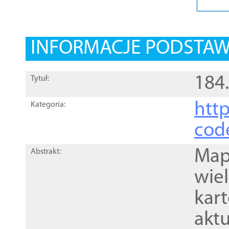
INFORMACJE PODSTA
184
Tytuł:
http
Kategoria:
cod
Mapa
Abstrakt:
wie
kar
akt