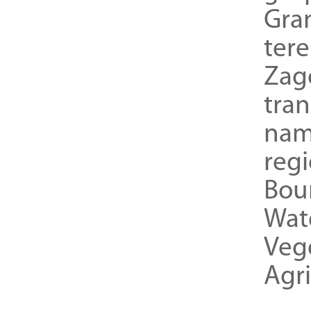
Gra
ter
Zag
tra
nam
reg
Bou
Wat
Veg
Agri