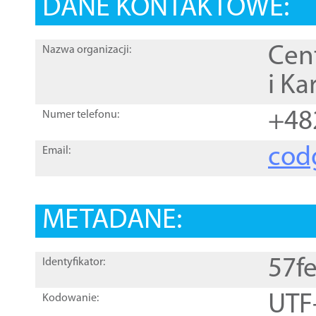
DANE KONTAKTOWE:
Cen
Nazwa organizacji:
i Ka
+48
Numer telefonu:
cod
Email:
METADANE:
57f
Identyfikator:
UTF
Kodowanie: