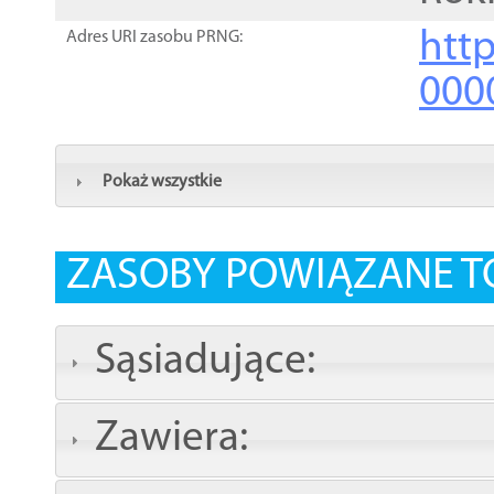
http
Adres URI zasobu PRNG:
000
Pokaż wszystkie
ZASOBY POWIĄZANE T
Sąsiadujące:
Zawiera: