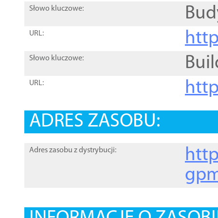
Bud
Słowo kluczowe:
htt
URL:
Buil
Słowo kluczowe:
htt
URL:
ADRES ZASOBU:
http
Adres zasobu z dystrybucji:
gpm