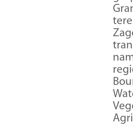
Gra
ter
Zag
tra
nam
reg
Bou
Wat
Veg
Agri