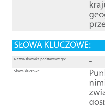
kraj
geog
prze
SŁOWA KLUCZOWE:
-
Nazwa słownika podstawowego:
Pun
Słowa kluczowe:
nim
zwi
gos