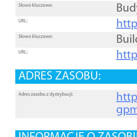
Bud
Słowo kluczowe:
htt
URL:
Buil
Słowo kluczowe:
htt
URL:
ADRES ZASOBU:
http
Adres zasobu z dystrybucji:
gpm