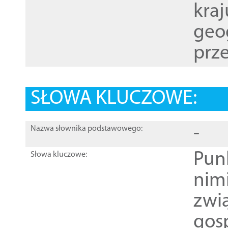
kraj
geog
prze
SŁOWA KLUCZOWE:
-
Nazwa słownika podstawowego:
Pun
Słowa kluczowe:
nim
zwi
gos