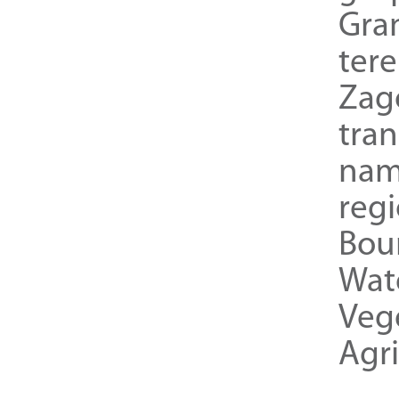
Gra
ter
Zag
tra
nam
reg
Bou
Wat
Veg
Agri