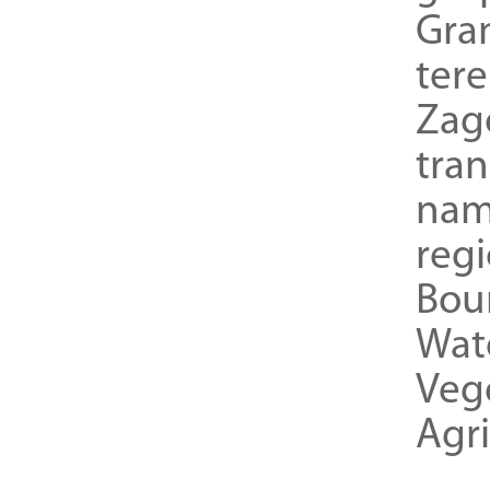
Gra
ter
Zag
tra
nam
reg
Bou
Wat
Veg
Agri