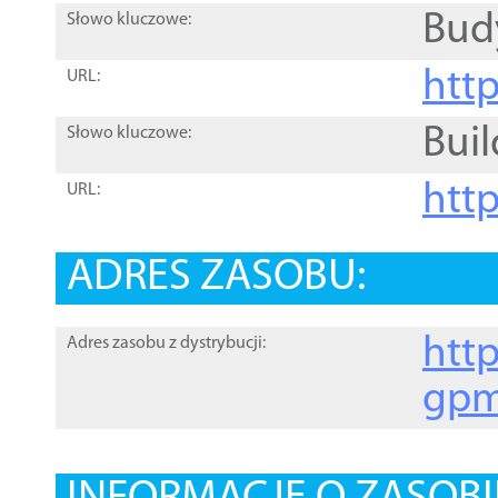
Bud
Słowo kluczowe:
htt
URL:
Buil
Słowo kluczowe:
htt
URL:
ADRES ZASOBU:
http
Adres zasobu z dystrybucji:
gpm