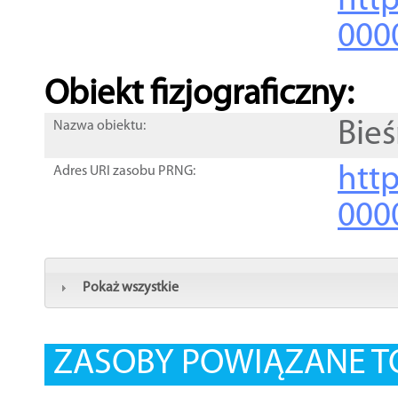
http
000
Obiekt fizjograficzny:
Bie
Nazwa obiektu:
http
Adres URI zasobu PRNG:
000
Pokaż wszystkie
ZASOBY POWIĄZANE T