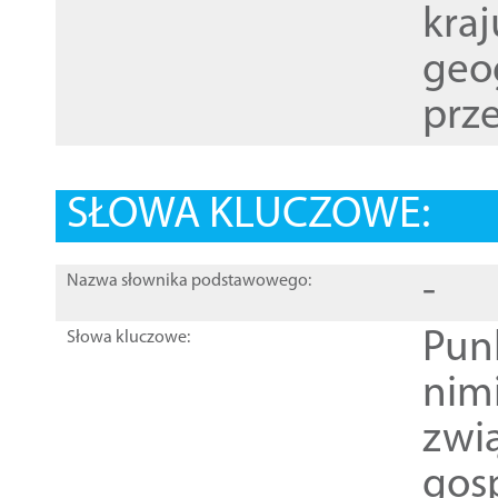
kraj
geog
prze
SŁOWA KLUCZOWE:
-
Nazwa słownika podstawowego:
Pun
Słowa kluczowe:
nim
zwi
gos