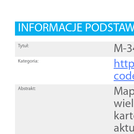
INFORMACJE PODSTA
M-3
Tytuł:
http
Kategoria:
cod
Mapa
Abstrakt:
wie
kar
akt