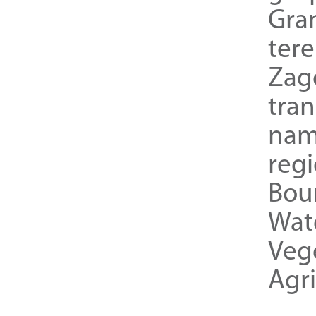
Gra
ter
Zag
tra
nam
reg
Bou
Wat
Veg
Agri