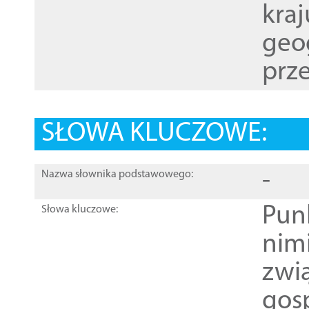
kraj
geog
prze
SŁOWA KLUCZOWE:
-
Nazwa słownika podstawowego:
Pun
Słowa kluczowe:
nim
zwi
gos