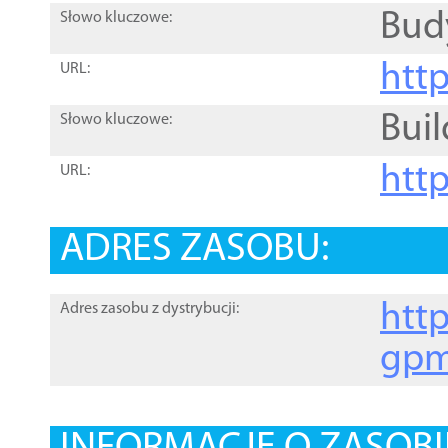
Bud
Słowo kluczowe:
htt
URL:
Buil
Słowo kluczowe:
htt
URL:
ADRES ZASOBU:
http
Adres zasobu z dystrybucji:
gpm