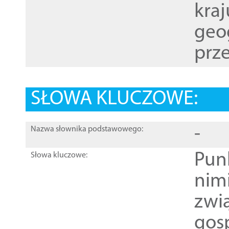
kraj
geog
prze
SŁOWA KLUCZOWE:
-
Nazwa słownika podstawowego:
Pun
Słowa kluczowe:
nim
zwi
gos