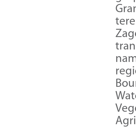
Gra
ter
Zag
tra
nam
reg
Bou
Wat
Veg
Agri