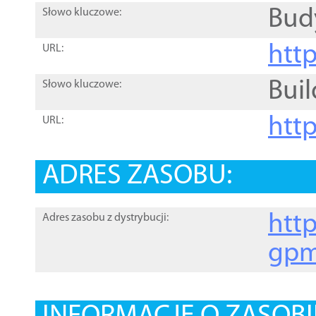
Bud
Słowo kluczowe:
htt
URL:
Buil
Słowo kluczowe:
htt
URL:
ADRES ZASOBU:
http
Adres zasobu z dystrybucji:
gpm