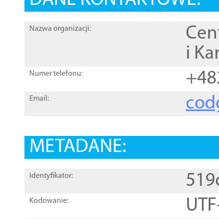
DANE KONTAKTOWE:
Cen
Nazwa organizacji:
i Ka
+48
Numer telefonu:
cod
Email:
METADANE:
519
Identyfikator:
UTF
Kodowanie: