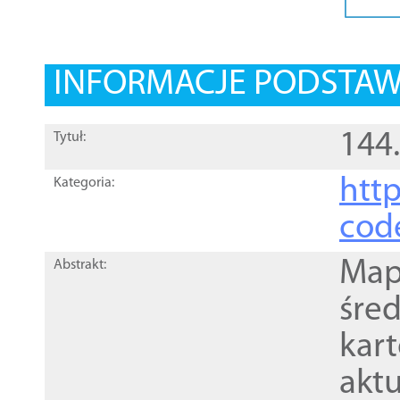
INFORMACJE PODSTA
144
Tytuł:
http
Kategoria:
cod
Mapa
Abstrakt:
śre
kar
akt