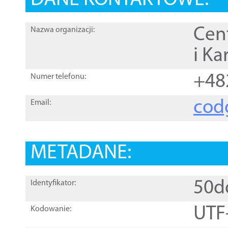
DANE KONTAKTOWE:
Cen
Nazwa organizacji:
i Ka
+48
Numer telefonu:
cod
Email:
METADANE:
50d
Identyfikator:
UTF
Kodowanie: