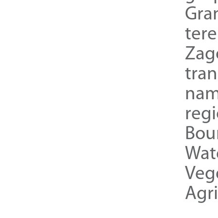
Gra
ter
Zag
tra
nam
reg
Bou
Wat
Veg
Agri