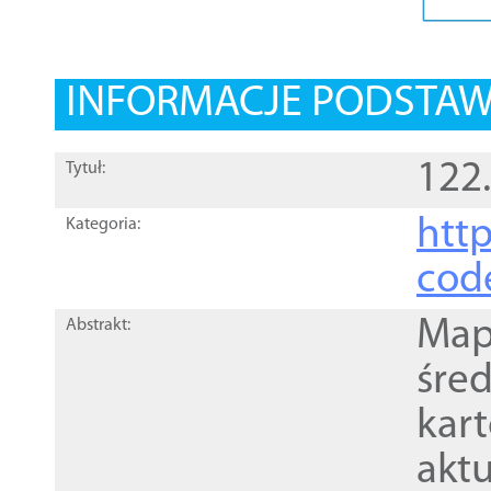
INFORMACJE PODSTA
122
Tytuł:
http
Kategoria:
cod
Mapa
Abstrakt:
śre
kar
akt