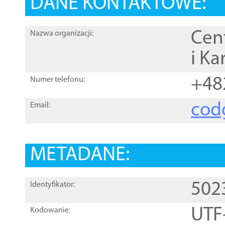
DANE KONTAKTOWE:
Cen
Nazwa organizacji:
i Ka
+48
Numer telefonu:
cod
Email:
METADANE:
502
Identyfikator:
UTF
Kodowanie: