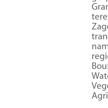
Gra
ter
Zag
tra
nam
reg
Bou
Wat
Veg
Agri