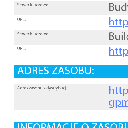
Bud
Słowo kluczowe:
htt
URL:
Buil
Słowo kluczowe:
htt
URL:
ADRES ZASOBU:
http
Adres zasobu z dystrybucji:
gpm