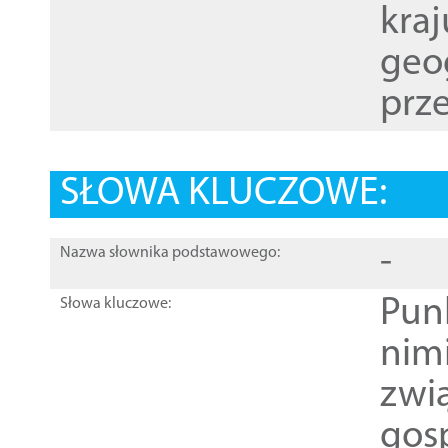
kraj
geog
prze
SŁOWA KLUCZOWE:
-
Nazwa słownika podstawowego:
Pun
Słowa kluczowe:
nim
zwi
gos