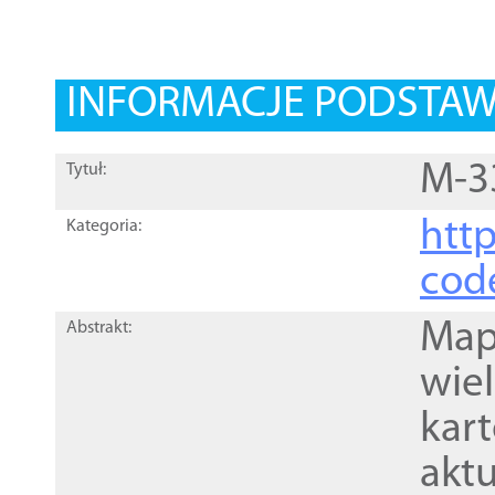
INFORMACJE PODSTA
M-3
Tytuł:
http
Kategoria:
cod
Mapa
Abstrakt:
wie
kar
akt