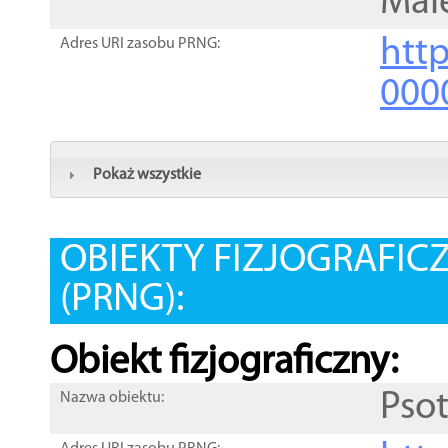
Mal
htt
Adres URI zasobu PRNG:
000
Pokaż wszystkie
OBIEKTY FIZJOGRAFIC
(PRNG):
Obiekt fizjograficzny:
Pso
Nazwa obiektu: