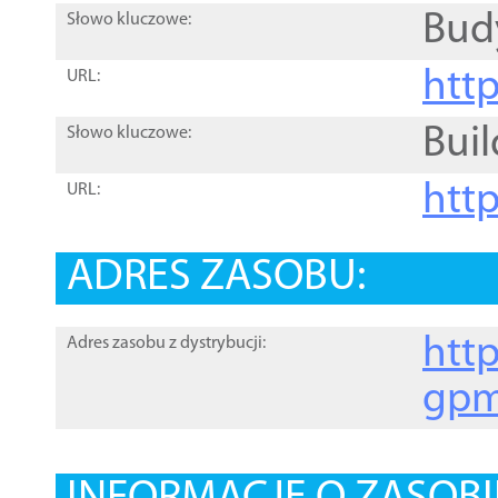
Bud
Słowo kluczowe:
htt
URL:
Buil
Słowo kluczowe:
htt
URL:
ADRES ZASOBU:
http
Adres zasobu z dystrybucji:
gpm