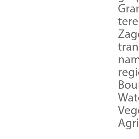
Gra
ter
Zag
tra
nam
reg
Bou
Wat
Veg
Agri