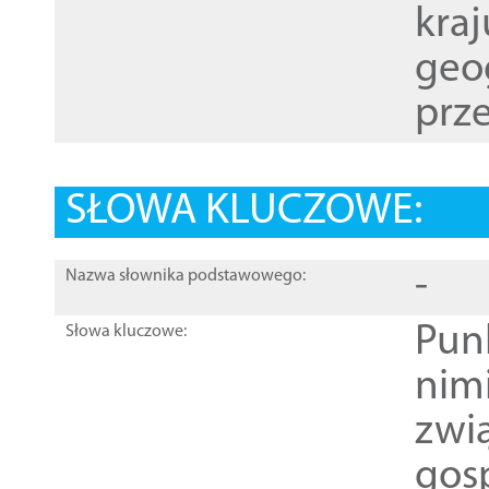
kraj
geog
prze
SŁOWA KLUCZOWE:
-
Nazwa słownika podstawowego:
Pun
Słowa kluczowe:
nim
zwi
gos