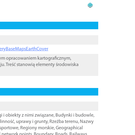
ageryBaseMapsEarthCover
wym opracowaniem kartograficznym,
ju. Treść stanowią elementy środowiska
i i obiekty z nimi związane
,
Budynki i budowle
,
linność, uprawy i grunty
,
Rzeźba terenu
,
Nazwy
nsportowe
,
Regiony morskie
,
Geographical
l network points
,
Boundary
,
Roads
,
Railways
,