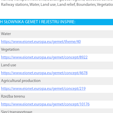
Railway stations
,
Water
,
Land use
,
Land relief
,
Boundaries
,
Vegetati
 SŁOWNIKA GEMET I REJESTRU INSPIRE:
Water
https://www.eionet.europa.eu/gemet/theme/40
Vegetation
https://www.eionet.europa.eu/gemet/concept/8922
Land use
https://www.eionet.europa.eu/gemet/concept/4678
Agricultural production
https://www.eionet.europa.eu/gemet/concept/219
Rzeźba terenu
https://www.eionet.europa.eu/gemet/concept/10176
Sieci transportowe