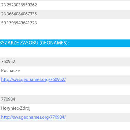
23.2523036550262
23.3664084067335
50.1796549641723
BSZARZE ZASOBU (GEONAMES):
760952
Puchacze
http://sws.geonames.org/760952/
770984
Horyniec-Zdrój
http://sws.geonames.org/770984/