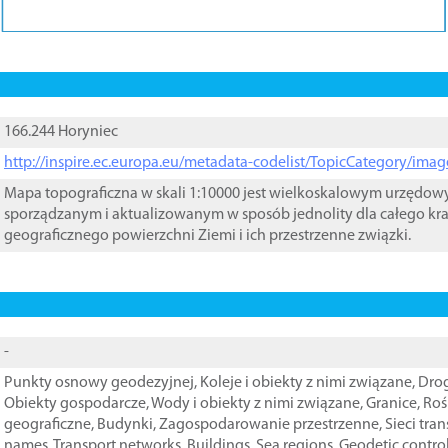
166.244 Horyniec
http://inspire.ec.europa.eu/metadata-codelist/TopicCategory/im
Mapa topograficzna w skali 1:10000 jest wielkoskalowym urzędo
sporządzanym i aktualizowanym w sposób jednolity dla całego kra
geograficznego powierzchni Ziemi i ich przestrzenne związki.
-
Punkty osnowy geodezyjnej
,
Koleje i obiekty z nimi związane
,
Drog
Obiekty gospodarcze
,
Wody i obiekty z nimi związane
,
Granice
,
Roś
geograficzne
,
Budynki
,
Zagospodarowanie przestrzenne
,
Sieci tra
names
,
Transport networks
,
Buildings
,
Sea regions
,
Geodetic contro