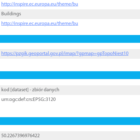
http://inspire.ec.europa.eu/theme/bu
Buildings
http://inspire.ec.europa.eu/theme/bu
https://pzgik.geoportal.gov.pl/imap/?gpmap=gpTopoNiest10
kod [
dataset
] - zbiór danych
urn:ogc:def:crs:EPSG::3120
50.2267396976422