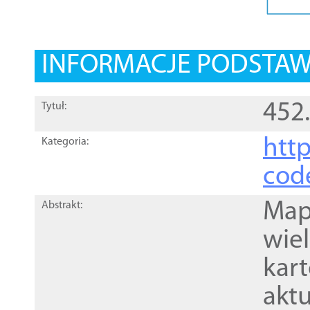
INFORMACJE PODSTA
452
Tytuł:
http
Kategoria:
cod
Mapa
Abstrakt:
wie
kar
akt