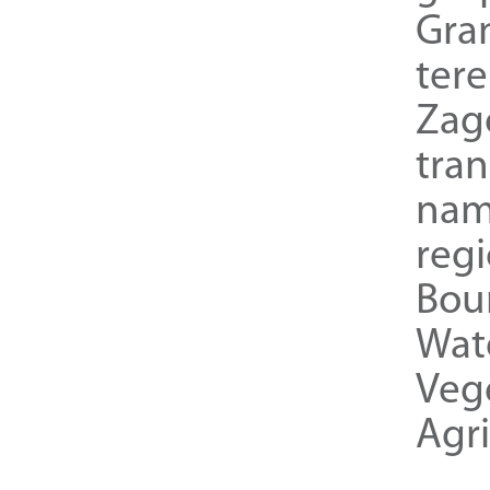
Gra
ter
Zag
tra
nam
reg
Bou
Wat
Veg
Agri