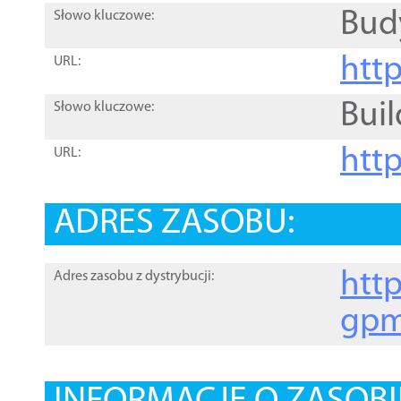
Bud
Słowo kluczowe:
htt
URL:
Buil
Słowo kluczowe:
htt
URL:
ADRES ZASOBU:
http
Adres zasobu z dystrybucji:
gpm