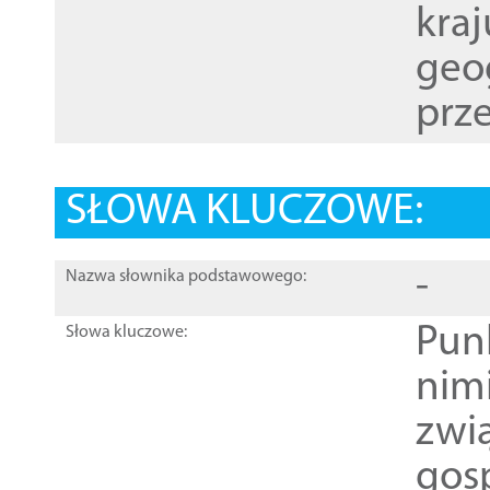
kraj
geog
prze
SŁOWA KLUCZOWE:
-
Nazwa słownika podstawowego:
Pun
Słowa kluczowe:
nim
zwi
gos