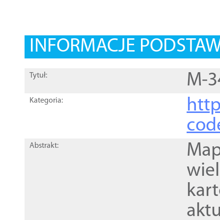
INFORMACJE PODSTA
M-3
Tytuł:
http
Kategoria:
cod
Mapa
Abstrakt:
wie
kar
akt