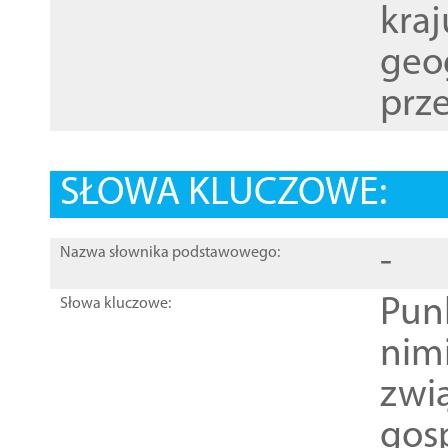
kraj
geog
prze
SŁOWA KLUCZOWE:
-
Nazwa słownika podstawowego:
Pun
Słowa kluczowe:
nim
zwi
gos