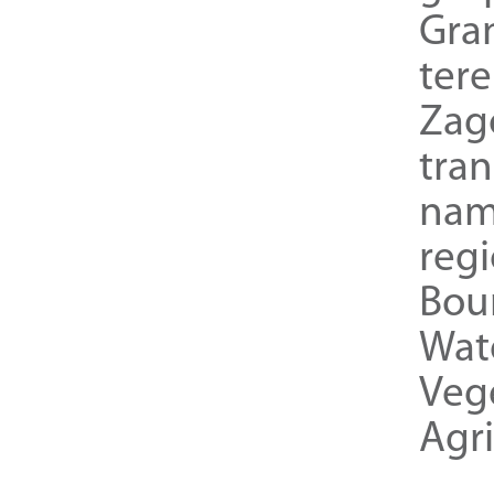
Gra
ter
Zag
tra
nam
reg
Bou
Wat
Veg
Agri