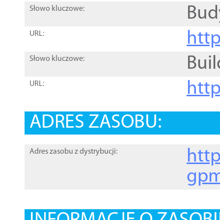
Bud
Słowo kluczowe:
htt
URL:
Buil
Słowo kluczowe:
htt
URL:
ADRES ZASOBU:
http
Adres zasobu z dystrybucji:
gpm