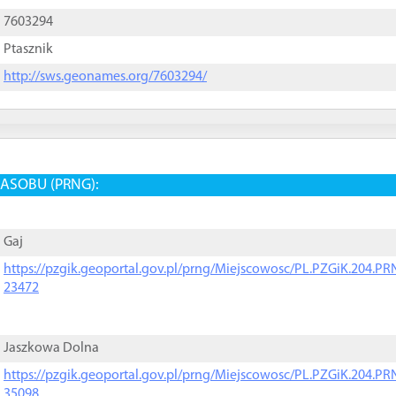
7603294
Ptasznik
http://sws.geonames.org/7603294/
ASOBU (PRNG):
Gaj
https://pzgik.geoportal.gov.pl/prng/Miejscowosc/PL.PZGiK.204.
23472
Jaszkowa Dolna
https://pzgik.geoportal.gov.pl/prng/Miejscowosc/PL.PZGiK.204.
35098