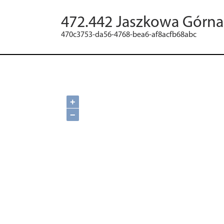
472.442 Jaszkowa Górna
470c3753-da56-4768-bea6-af8acfb68abc
+
−