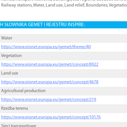
Railway stations
,
Water
,
Land use
,
Land relief
,
Boundaries
,
Vegetati
 SŁOWNIKA GEMET I REJESTRU INSPIRE:
Water
https://www.eionet.europa.eu/gemet/theme/40
Vegetation
https://www.eionet.europa.eu/gemet/concept/8922
Land use
https://www.eionet.europa.eu/gemet/concept/4678
Agricultural production
https://www.eionet.europa.eu/gemet/concept/219
Rzeźba terenu
https://www.eionet.europa.eu/gemet/concept/10176
Sieci transportowe