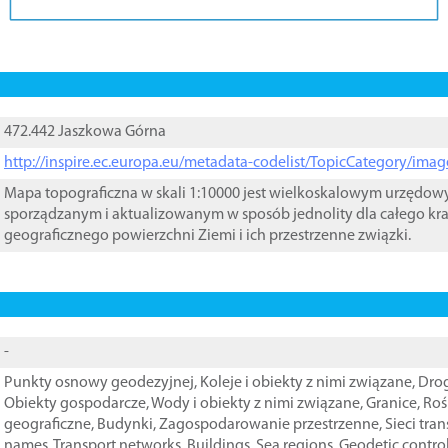
472.442 Jaszkowa Górna
http://inspire.ec.europa.eu/metadata-codelist/TopicCategory/im
Mapa topograficzna w skali 1:10000 jest wielkoskalowym urzędo
sporządzanym i aktualizowanym w sposób jednolity dla całego kra
geograficznego powierzchni Ziemi i ich przestrzenne związki.
-
Punkty osnowy geodezyjnej
,
Koleje i obiekty z nimi związane
,
Drog
Obiekty gospodarcze
,
Wody i obiekty z nimi związane
,
Granice
,
Roś
geograficzne
,
Budynki
,
Zagospodarowanie przestrzenne
,
Sieci tra
names
,
Transport networks
,
Buildings
,
Sea regions
,
Geodetic contro