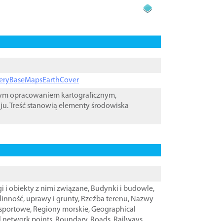
ageryBaseMapsEarthCover
wym opracowaniem kartograficznym,
ju. Treść stanowią elementy środowiska
i i obiekty z nimi związane
,
Budynki i budowle
,
linność, uprawy i grunty
,
Rzeźba terenu
,
Nazwy
nsportowe
,
Regiony morskie
,
Geographical
l network points
,
Boundary
,
Roads
,
Railways
,