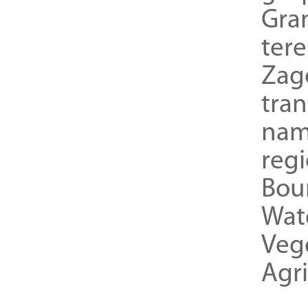
Gra
ter
Zag
tra
nam
reg
Bou
Wat
Veg
Agri