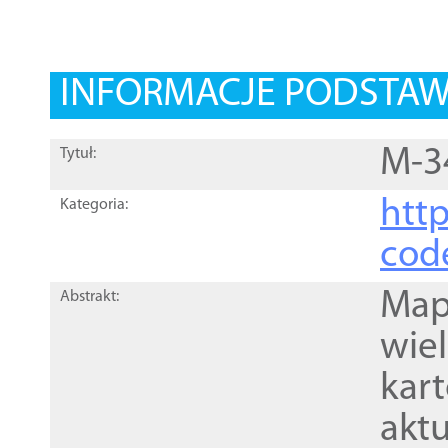
INFORMACJE PODSTA
M-3
Tytuł:
http
Kategoria:
cod
Mapa
Abstrakt:
wie
kar
akt