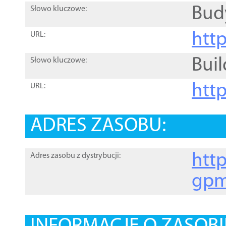
Bud
Słowo kluczowe:
htt
URL:
Buil
Słowo kluczowe:
htt
URL:
ADRES ZASOBU:
http
Adres zasobu z dystrybucji:
gpm