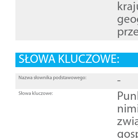
kraj
geog
prze
SŁOWA KLUCZOWE:
-
Nazwa słownika podstawowego:
Pun
Słowa kluczowe:
nim
zwi
gos