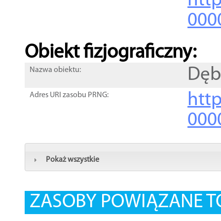
http
000
Obiekt fizjograficzny:
Dęb
Nazwa obiektu:
http
Adres URI zasobu PRNG:
000
Pokaż wszystkie
ZASOBY POWIĄZANE T