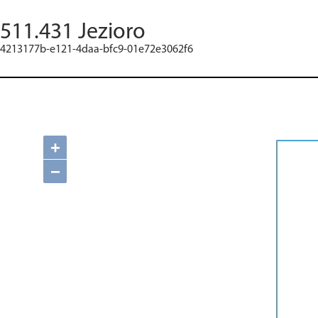
511.431 Jezioro
4213177b-e121-4daa-bfc9-01e72e3062f6
+
−