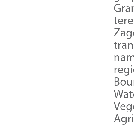
Gra
ter
Zag
tra
nam
reg
Bou
Wat
Veg
Agri