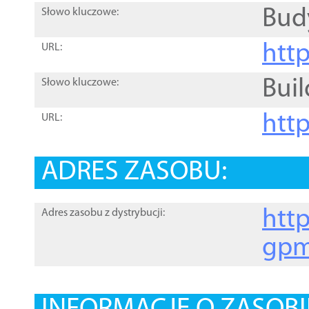
Bud
Słowo kluczowe:
htt
URL:
Buil
Słowo kluczowe:
htt
URL:
ADRES ZASOBU:
http
Adres zasobu z dystrybucji:
gpm