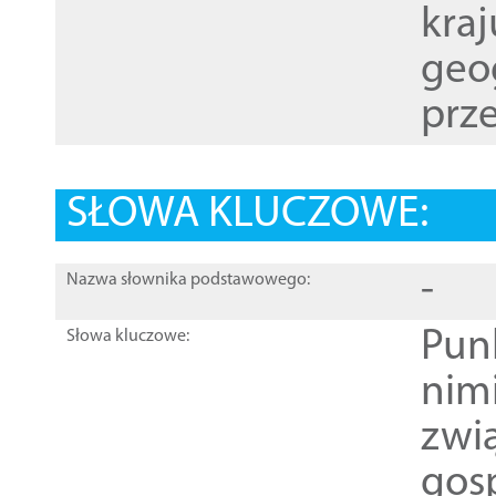
kraj
geog
prze
SŁOWA KLUCZOWE:
-
Nazwa słownika podstawowego:
Pun
Słowa kluczowe:
nim
zwi
gos