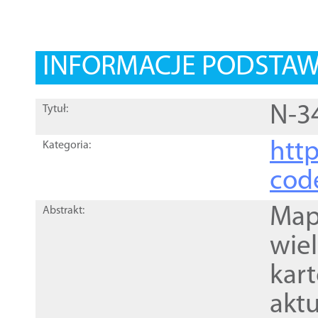
INFORMACJE PODSTA
N-3
Tytuł:
http
Kategoria:
cod
Mapa
Abstrakt:
wie
kar
akt