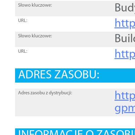
Bud
Słowo kluczowe:
htt
URL:
Buil
Słowo kluczowe:
htt
URL:
ADRES ZASOBU:
http
Adres zasobu z dystrybucji:
gpm