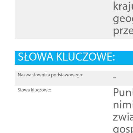
kraj
geog
prze
SŁOWA KLUCZOWE:
-
Nazwa słownika podstawowego:
Pun
Słowa kluczowe:
nim
zwi
gos