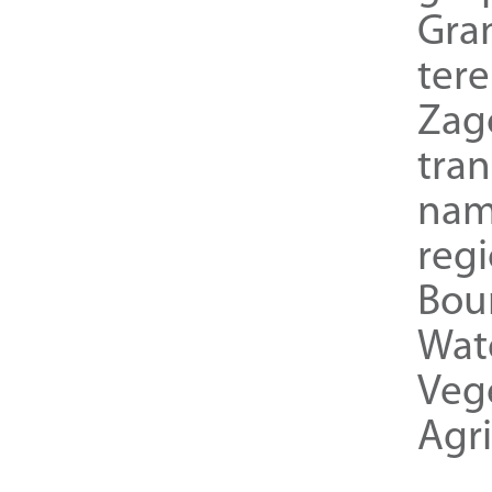
Gra
ter
Zag
tra
nam
reg
Bou
Wat
Veg
Agri