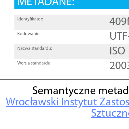
METADANE:
409
Identyfikator:
UTF
Kodowanie:
ISO
Nazwa standardu:
200
Wersja standardu:
Semantyczne metad
Wrocławski Instytut Zasto
Sztuczne