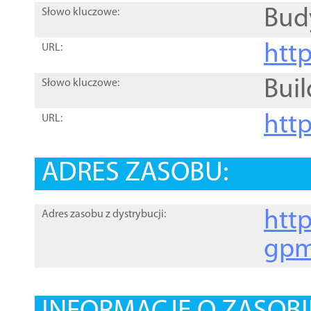
Bud
Słowo kluczowe:
htt
URL:
Buil
Słowo kluczowe:
htt
URL:
ADRES ZASOBU:
http
Adres zasobu z dystrybucji:
gpm