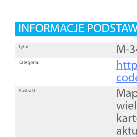
INFORMACJE PODSTA
M-3
Tytuł:
http
Kategoria:
cod
Mapa
Abstrakt:
wie
kar
akt