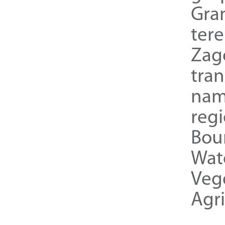
Gra
ter
Zag
tra
nam
reg
Bou
Wat
Veg
Agri