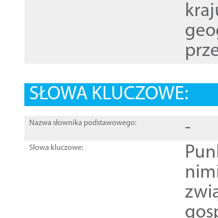
kraj
geog
prze
SŁOWA KLUCZOWE:
-
Nazwa słownika podstawowego:
Pun
Słowa kluczowe:
nim
zwi
gos