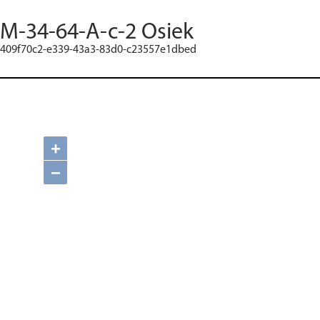
M-34-64-A-c-2 Osiek
409f70c2-e339-43a3-83d0-c23557e1dbed
+
−