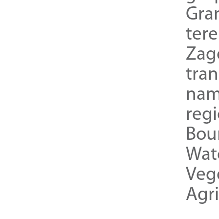
Gra
ter
Zag
tra
nam
reg
Bou
Wat
Veg
Agri