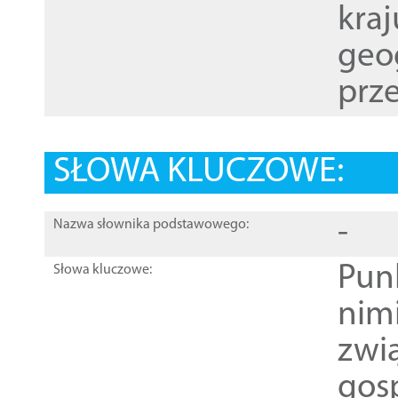
kraj
geog
prze
SŁOWA KLUCZOWE:
-
Nazwa słownika podstawowego:
Pun
Słowa kluczowe:
nim
zwi
gos