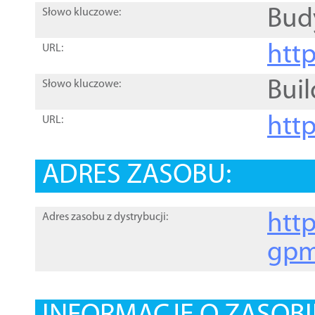
Bud
Słowo kluczowe:
htt
URL:
Buil
Słowo kluczowe:
htt
URL:
ADRES ZASOBU:
http
Adres zasobu z dystrybucji:
gpm