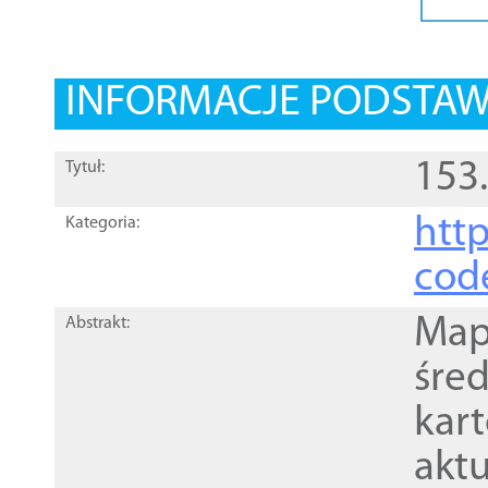
INFORMACJE PODSTA
153
Tytuł:
http
Kategoria:
cod
Mapa
Abstrakt:
śre
kar
akt