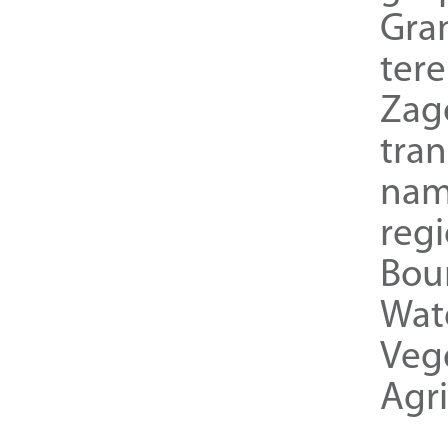
Gra
ter
Zag
tra
nam
reg
Bou
Wat
Veg
Agri