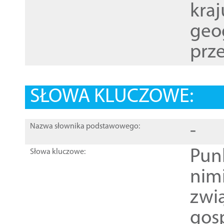
kraj
geog
prze
SŁOWA KLUCZOWE:
-
Nazwa słownika podstawowego:
Pun
Słowa kluczowe:
nim
zwi
gos