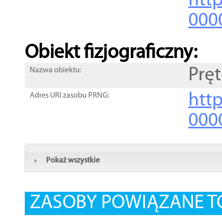
http
000
Obiekt fizjograficzny:
Prę
Nazwa obiektu:
http
Adres URI zasobu PRNG:
000
Pokaż wszystkie
ZASOBY POWIĄZANE T