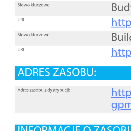
Bud
Słowo kluczowe:
htt
URL:
Buil
Słowo kluczowe:
htt
URL:
ADRES ZASOBU:
http
Adres zasobu z dystrybucji:
gpm