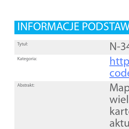
INFORMACJE PODSTA
N-3
Tytuł:
http
Kategoria:
cod
Mapa
Abstrakt:
wie
kar
akt