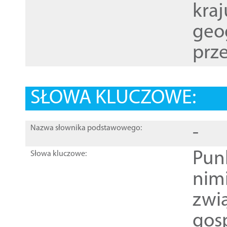
kraj
geog
prze
SŁOWA KLUCZOWE:
-
Nazwa słownika podstawowego:
Pun
Słowa kluczowe:
nim
zwi
gos