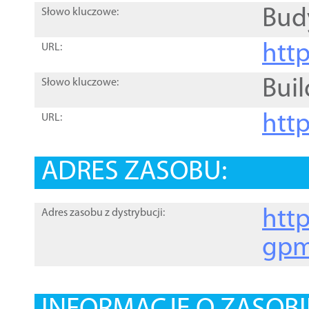
Bud
Słowo kluczowe:
htt
URL:
Buil
Słowo kluczowe:
htt
URL:
ADRES ZASOBU:
http
Adres zasobu z dystrybucji:
gpm