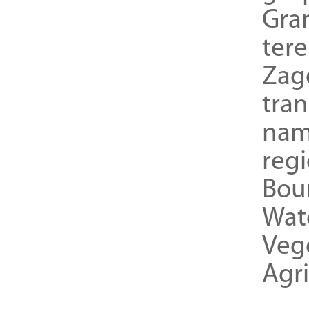
Gra
ter
Zag
tra
nam
reg
Bou
Wat
Veg
Agri