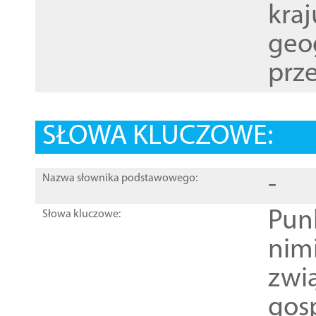
kraj
geog
prze
SŁOWA KLUCZOWE:
-
Nazwa słownika podstawowego:
Pun
Słowa kluczowe:
nim
zwi
gos