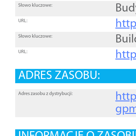
Bud
Słowo kluczowe:
htt
URL:
Buil
Słowo kluczowe:
htt
URL:
ADRES ZASOBU:
http
Adres zasobu z dystrybucji:
gpm