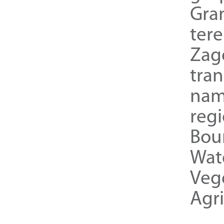
Gra
ter
Zag
tra
nam
reg
Bou
Wat
Veg
Agri