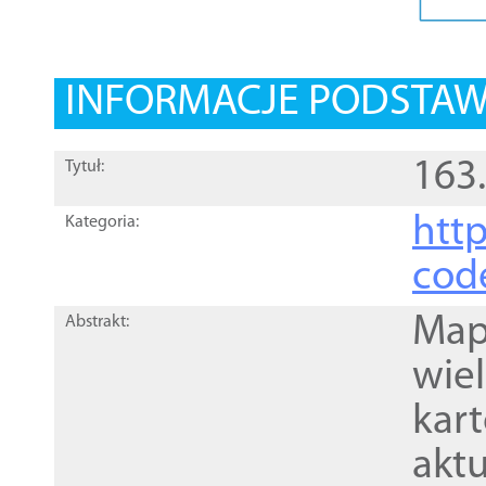
INFORMACJE PODSTA
163
Tytuł:
http
Kategoria:
cod
Mapa
Abstrakt:
wie
kar
akt