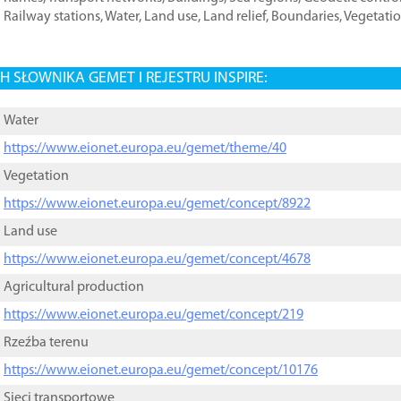
Railway stations
,
Water
,
Land use
,
Land relief
,
Boundaries
,
Vegetati
 SŁOWNIKA GEMET I REJESTRU INSPIRE:
Water
https://www.eionet.europa.eu/gemet/theme/40
Vegetation
https://www.eionet.europa.eu/gemet/concept/8922
Land use
https://www.eionet.europa.eu/gemet/concept/4678
Agricultural production
https://www.eionet.europa.eu/gemet/concept/219
Rzeźba terenu
https://www.eionet.europa.eu/gemet/concept/10176
Sieci transportowe