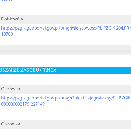
Dobieszów
https://pzgik.geoportal.gov.pl/prng/Miejscowosc/PL.PZGiK.204.
18780
BSZARZE ZASOBU (PRNG):
Olszówka
https://pzgik.geoportal.gov.pl/prng/ObiektFizjograficzny/PL.PZG
000000092176-227149
Olszówka