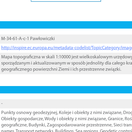
M-34-61-A-c-1 Pawłowiczki
http://inspire.ec.europa.eu/metadata-codelist/TopicCategory/im
Mapa topograficzna w skali 1:10000 jest wielkoskalowym urzędo
sporządzanym i aktualizowanym w sposób jednolity dla całego kra
geograficznego powierzchni Ziemi i ich przestrzenne związki.
-
Punkty osnowy geodezyjnej
,
Koleje i obiekty z nimi związane
,
Drog
Obiekty gospodarcze
,
Wody i obiekty z nimi związane
,
Granice
,
Roś
geograficzne
,
Budynki
,
Zagospodarowanie przestrzenne
,
Sieci tra
names
,
Transport networks
,
Buildings
,
Sea regions
,
Geodetic contro