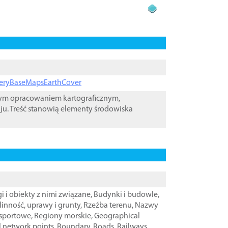
ageryBaseMapsEarthCover
wym opracowaniem kartograficznym,
ju. Treść stanowią elementy środowiska
i i obiekty z nimi związane
,
Budynki i budowle
,
linność, uprawy i grunty
,
Rzeźba terenu
,
Nazwy
nsportowe
,
Regiony morskie
,
Geographical
l network points
,
Boundary
,
Roads
,
Railways
,