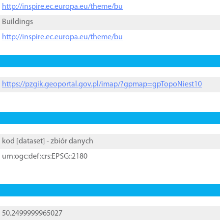
http://inspire.ec.europa.eu/theme/bu
Buildings
http://inspire.ec.europa.eu/theme/bu
https://pzgik.geoportal.gov.pl/imap/?gpmap=gpTopoNiest10
kod [
dataset
] - zbiór danych
urn:ogc:def:crs:EPSG::2180
50.2499999965027