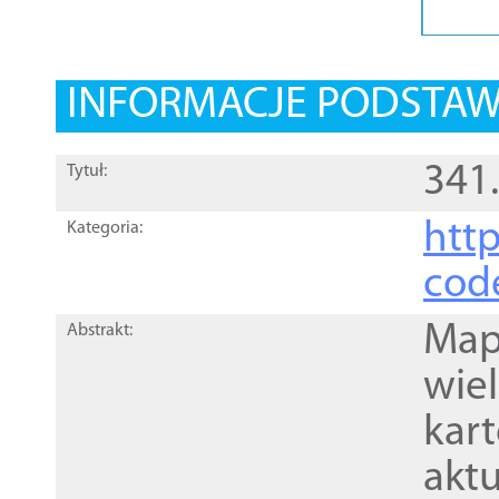
INFORMACJE PODSTA
341
Tytuł:
http
Kategoria:
cod
Mapa
Abstrakt:
wie
kar
akt