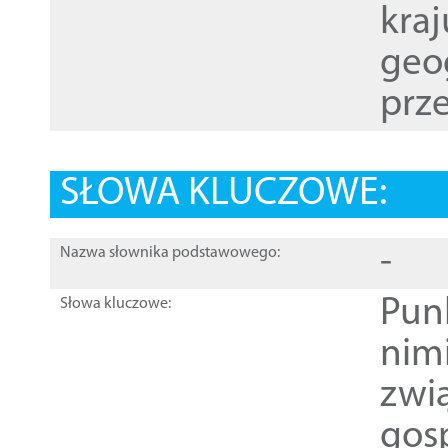
kraj
geog
prze
SŁOWA KLUCZOWE:
-
Nazwa słownika podstawowego:
Pun
Słowa kluczowe:
nim
zwi
gos