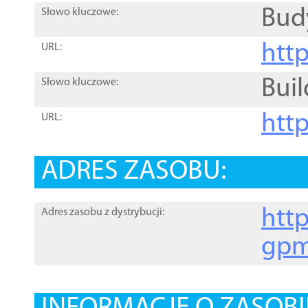
Bud
Słowo kluczowe:
htt
URL:
Buil
Słowo kluczowe:
htt
URL:
ADRES ZASOBU:
http
Adres zasobu z dystrybucji:
gpm