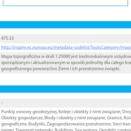
475.33
http://inspire.ec.europa.eu/metadata-codelist/TopicCategory/im
Mapa topograficzna w skali 1:25000 jest średnioskalowym urzęd
sporządzanym i aktualizowanym w sposób jednolity dla całego kra
geograficznego powierzchni Ziemi i ich przestrzenne związki.
-
Punkty osnowy geodezyjnej
,
Koleje i obiekty z nimi związane
,
Drog
Obiekty gospodarcze
,
Wody i obiekty z nimi związane
,
Granice
,
Roś
geograficzne
,
Budynki
,
Zagospodarowanie przestrzenne
,
Sieci tra
names
,
Transport networks
,
Buildings
,
Sea regions
,
Geodetic contro