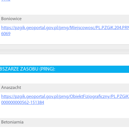
Boniowice
https://pzgik.geoportal.gov.pl/prng/Miejscowosc/PL.PZGiK.204.
6069
BSZARZE ZASOBU (PRNG):
Anaszacht
https://pzgik.geoportal.gov.pl/prng/ObiektFizjograficzny/PL.PZG
000000000562-151384
Betoniarnia