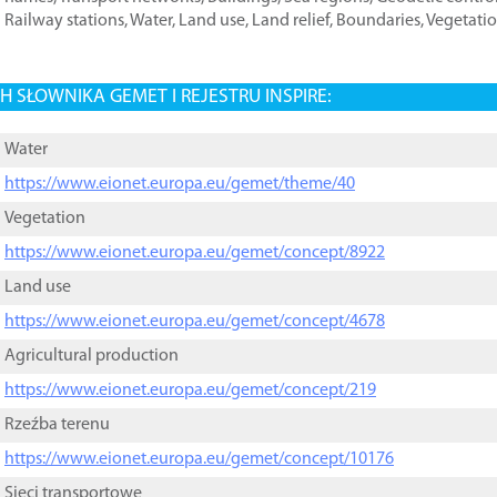
Railway stations
,
Water
,
Land use
,
Land relief
,
Boundaries
,
Vegetati
 SŁOWNIKA GEMET I REJESTRU INSPIRE:
Water
https://www.eionet.europa.eu/gemet/theme/40
Vegetation
https://www.eionet.europa.eu/gemet/concept/8922
Land use
https://www.eionet.europa.eu/gemet/concept/4678
Agricultural production
https://www.eionet.europa.eu/gemet/concept/219
Rzeźba terenu
https://www.eionet.europa.eu/gemet/concept/10176
Sieci transportowe