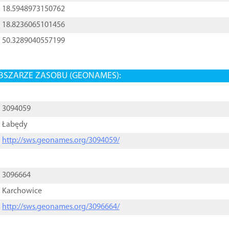
18.5948973150762
18.8236065101456
50.3289040557199
BSZARZE ZASOBU (GEONAMES):
3094059
Łabędy
http://sws.geonames.org/3094059/
3096664
Karchowice
http://sws.geonames.org/3096664/