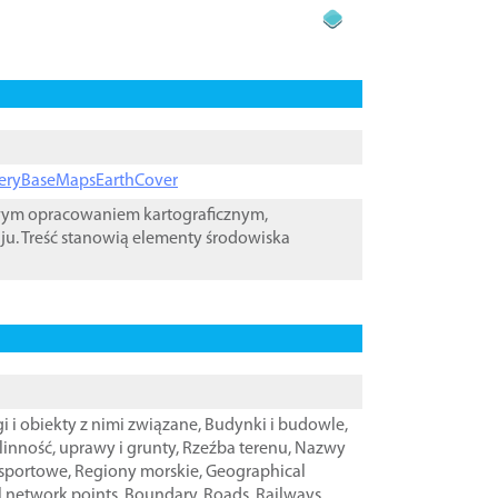
ageryBaseMapsEarthCover
owym opracowaniem kartograficznym,
ju. Treść stanowią elementy środowiska
i i obiekty z nimi związane
,
Budynki i budowle
,
linność, uprawy i grunty
,
Rzeźba terenu
,
Nazwy
nsportowe
,
Regiony morskie
,
Geographical
l network points
,
Boundary
,
Roads
,
Railways
,