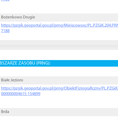
Bożenkowo Drugie
https://pzgik.geoportal.gov.pl/prng/Miejscowosc/PL.PZGiK.204.
7188
BSZARZE ZASOBU (PRNG):
Białe Jezioro
https://pzgik.geoportal.gov.pl/prng/ObiektFizjograficzny/PL.PZG
000000004615-154899
Brda