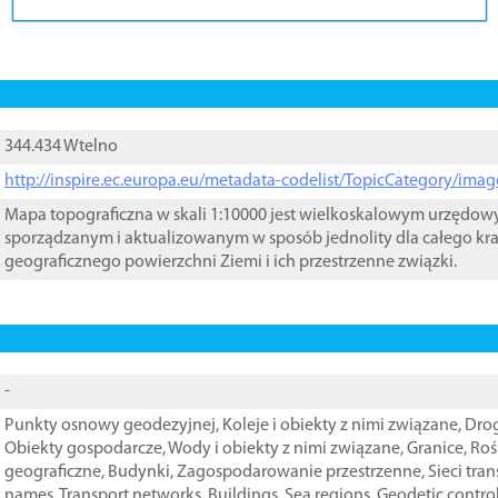
344.434 Wtelno
http://inspire.ec.europa.eu/metadata-codelist/TopicCategory/im
Mapa topograficzna w skali 1:10000 jest wielkoskalowym urzędo
sporządzanym i aktualizowanym w sposób jednolity dla całego kra
geograficznego powierzchni Ziemi i ich przestrzenne związki.
-
Punkty osnowy geodezyjnej
,
Koleje i obiekty z nimi związane
,
Drog
Obiekty gospodarcze
,
Wody i obiekty z nimi związane
,
Granice
,
Roś
geograficzne
,
Budynki
,
Zagospodarowanie przestrzenne
,
Sieci tra
names
,
Transport networks
,
Buildings
,
Sea regions
,
Geodetic contro