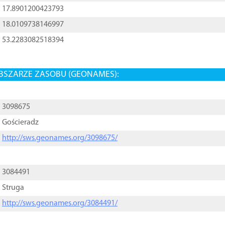
17.8901200423793
18.0109738146997
53.2283082518394
BSZARZE ZASOBU (GEONAMES):
3098675
Gościeradz
http://sws.geonames.org/3098675/
3084491
Struga
http://sws.geonames.org/3084491/