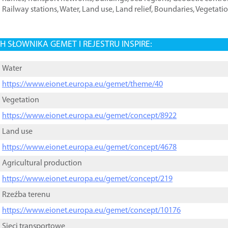
Railway stations
,
Water
,
Land use
,
Land relief
,
Boundaries
,
Vegetati
 SŁOWNIKA GEMET I REJESTRU INSPIRE:
Water
https://www.eionet.europa.eu/gemet/theme/40
Vegetation
https://www.eionet.europa.eu/gemet/concept/8922
Land use
https://www.eionet.europa.eu/gemet/concept/4678
Agricultural production
https://www.eionet.europa.eu/gemet/concept/219
Rzeźba terenu
https://www.eionet.europa.eu/gemet/concept/10176
Sieci transportowe