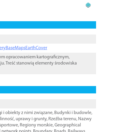
ageryBaseMapsEarthCover
wym opracowaniem kartograficznym,
ju. Treść stanowią elementy środowiska
i i obiekty z nimi związane
,
Budynki i budowle
,
linność, uprawy i grunty
,
Rzeźba terenu
,
Nazwy
nsportowe
,
Regiony morskie
,
Geographical
l network points
,
Boundary
,
Roads
,
Railways
,