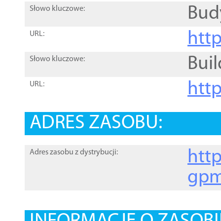
Bud
Słowo kluczowe:
htt
URL:
Buil
Słowo kluczowe:
htt
URL:
ADRES ZASOBU:
http
Adres zasobu z dystrybucji:
gpm