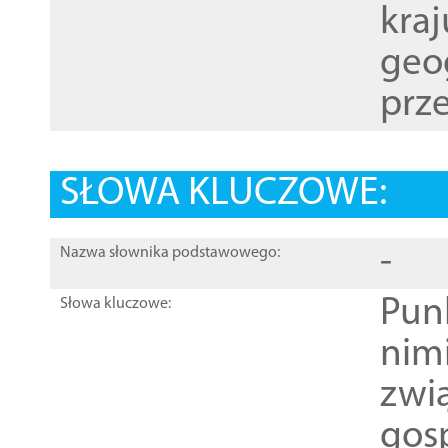
kraj
geog
prze
SŁOWA KLUCZOWE:
-
Nazwa słownika podstawowego:
Pun
Słowa kluczowe:
nim
zwi
gos