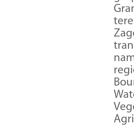
Gra
ter
Zag
tra
nam
reg
Bou
Wat
Veg
Agri