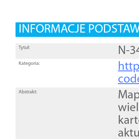
INFORMACJE PODSTA
N-3
Tytuł:
http
Kategoria:
cod
Mapa
Abstrakt:
wie
kar
akt