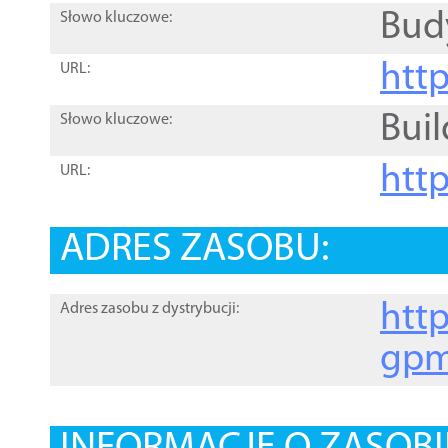
Bud
Słowo kluczowe:
htt
URL:
Buil
Słowo kluczowe:
htt
URL:
ADRES ZASOBU:
http
Adres zasobu z dystrybucji:
gpm