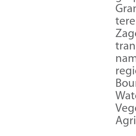
Gra
ter
Zag
tra
nam
reg
Bou
Wat
Veg
Agri