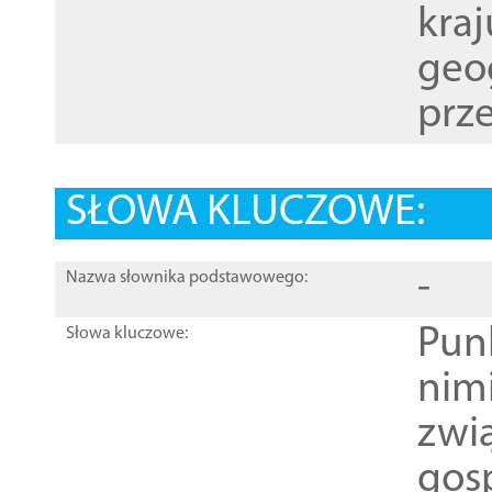
kraj
geog
prze
SŁOWA KLUCZOWE:
-
Nazwa słownika podstawowego:
Pun
Słowa kluczowe:
nim
zwi
gos