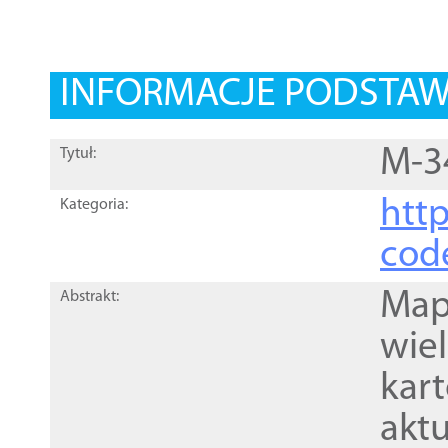
INFORMACJE PODSTA
M-3
Tytuł:
http
Kategoria:
cod
Mapa
Abstrakt:
wie
kar
akt