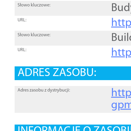
Bud
Słowo kluczowe:
htt
URL:
Buil
Słowo kluczowe:
htt
URL:
ADRES ZASOBU:
http
Adres zasobu z dystrybucji:
gpm