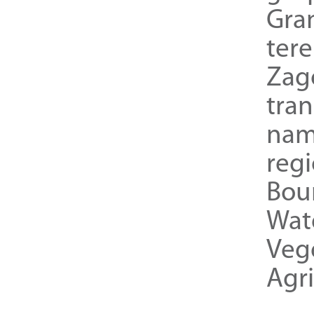
Gra
ter
Zag
tra
nam
reg
Bou
Wat
Veg
Agri