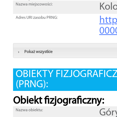
Kolo
Nazwa miejscowości:
htt
Adres URI zasobu PRNG:
000
Pokaż wszystkie
OBIEKTY FIZJOGRAFIC
(PRNG):
Obiekt fizjograficzny:
Gór
Nazwa obiektu: