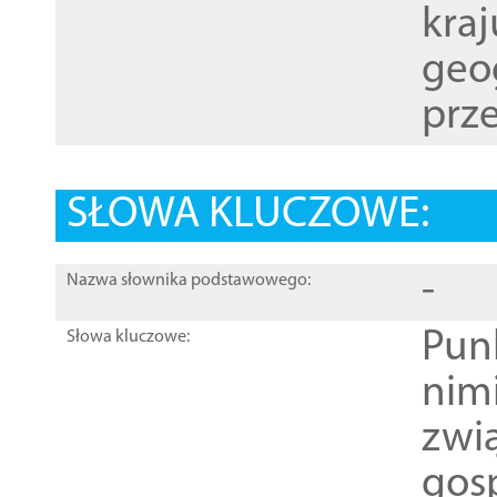
kraj
geog
prze
SŁOWA KLUCZOWE:
-
Nazwa słownika podstawowego:
Pun
Słowa kluczowe:
nim
zwi
gos