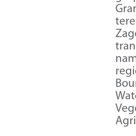
Gra
ter
Zag
tra
nam
reg
Bou
Wat
Veg
Agri