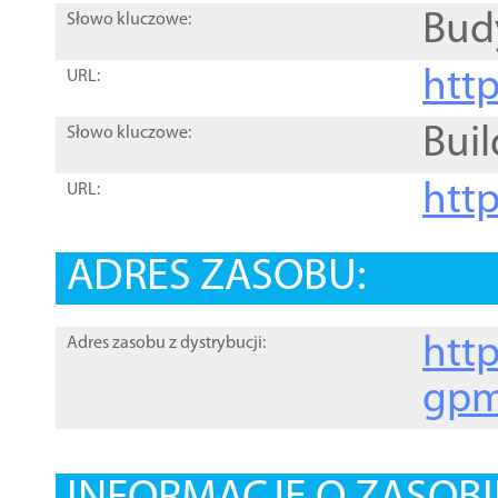
Bud
Słowo kluczowe:
htt
URL:
Buil
Słowo kluczowe:
htt
URL:
ADRES ZASOBU:
http
Adres zasobu z dystrybucji:
gpm