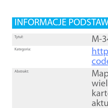
INFORMACJE PODSTA
M-3
Tytuł:
http
Kategoria:
cod
Mapa
Abstrakt:
wie
kar
akt