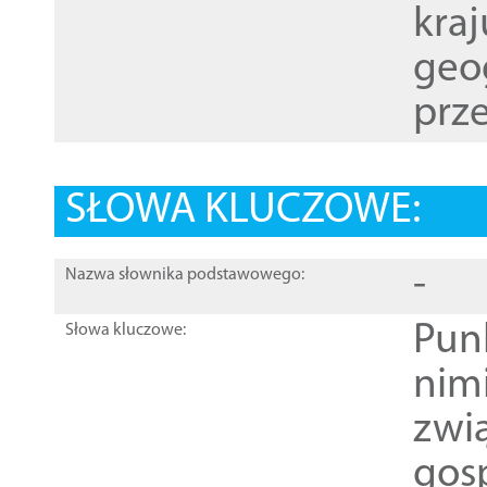
kraj
geog
prze
SŁOWA KLUCZOWE:
-
Nazwa słownika podstawowego:
Pun
Słowa kluczowe:
nim
zwi
gos