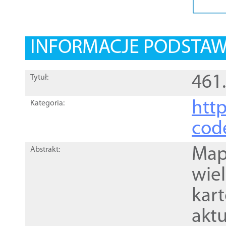
INFORMACJE PODSTA
461
Tytuł:
http
Kategoria:
cod
Mapa
Abstrakt:
wie
kar
akt