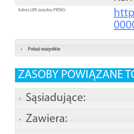
http
Adres URI zasobu PRNG:
000
Pokaż wszystkie
ZASOBY POWIĄZANE T
Sąsiadujące:
Zawiera: