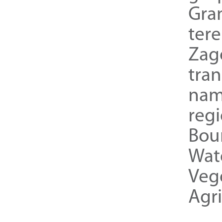
Gra
ter
Zag
tra
nam
reg
Bou
Wat
Veg
Agri