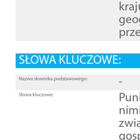
kraj
geog
prze
SŁOWA KLUCZOWE:
-
Nazwa słownika podstawowego:
Pun
Słowa kluczowe:
nim
zwi
gos