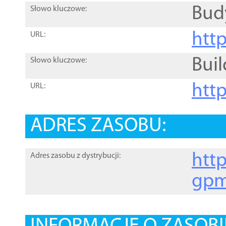
Bud
Słowo kluczowe:
htt
URL:
Buil
Słowo kluczowe:
htt
URL:
ADRES ZASOBU:
http
Adres zasobu z dystrybucji:
gpm