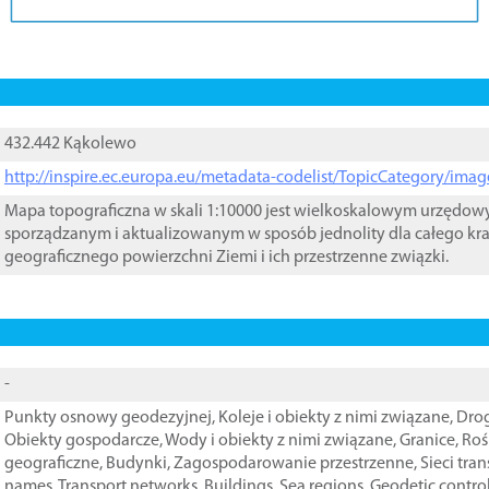
432.442 Kąkolewo
http://inspire.ec.europa.eu/metadata-codelist/TopicCategory/im
Mapa topograficzna w skali 1:10000 jest wielkoskalowym urzędo
sporządzanym i aktualizowanym w sposób jednolity dla całego kra
geograficznego powierzchni Ziemi i ich przestrzenne związki.
-
Punkty osnowy geodezyjnej
,
Koleje i obiekty z nimi związane
,
Drog
Obiekty gospodarcze
,
Wody i obiekty z nimi związane
,
Granice
,
Roś
geograficzne
,
Budynki
,
Zagospodarowanie przestrzenne
,
Sieci tra
names
,
Transport networks
,
Buildings
,
Sea regions
,
Geodetic contro