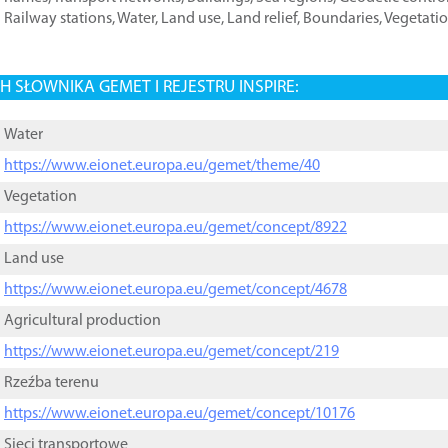
Railway stations
,
Water
,
Land use
,
Land relief
,
Boundaries
,
Vegetati
 SŁOWNIKA GEMET I REJESTRU INSPIRE:
Water
https://www.eionet.europa.eu/gemet/theme/40
Vegetation
https://www.eionet.europa.eu/gemet/concept/8922
Land use
https://www.eionet.europa.eu/gemet/concept/4678
Agricultural production
https://www.eionet.europa.eu/gemet/concept/219
Rzeźba terenu
https://www.eionet.europa.eu/gemet/concept/10176
Sieci transportowe