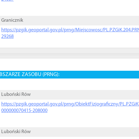
Granicznik
https://pzgik.geoportal.gov.pl/prng/Miejscowosc/PL.PZGiK.204.
29268
BSZARZE ZASOBU (PRNG):
Luboński Rów
https://pzgik.geoportal.gov.pl/prng/ObiektFizjograficzny/PL.PZG
000000070415-208000
Luboński Rów