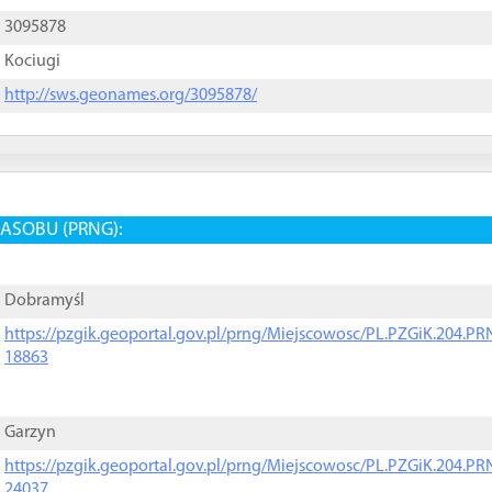
3095878
Kociugi
http://sws.geonames.org/3095878/
ASOBU (PRNG):
Dobramyśl
https://pzgik.geoportal.gov.pl/prng/Miejscowosc/PL.PZGiK.204.
18863
Garzyn
https://pzgik.geoportal.gov.pl/prng/Miejscowosc/PL.PZGiK.204.
24037