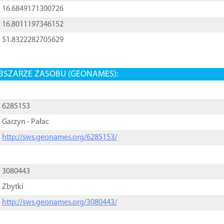
16.6849171300726
16.8011197346152
51.8322282705629
BSZARZE ZASOBU (GEONAMES):
6285153
Garzyn - Pałac
http://sws.geonames.org/6285153/
3080443
Zbytki
http://sws.geonames.org/3080443/