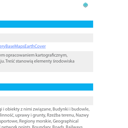
ageryBaseMapsEarthCover
wym opracowaniem kartograficznym,
ju. Treść stanowią elementy środowiska
i i obiekty z nimi związane
,
Budynki i budowle
,
linność, uprawy i grunty
,
Rzeźba terenu
,
Nazwy
nsportowe
,
Regiony morskie
,
Geographical
l network points
,
Boundary
,
Roads
,
Railways
,