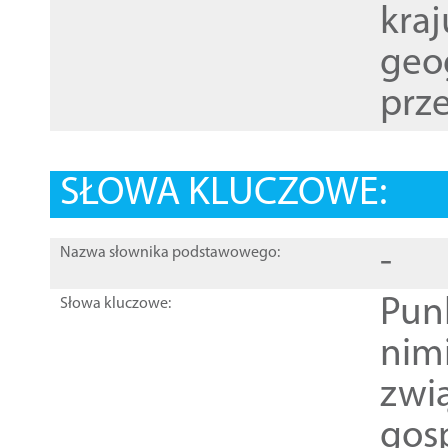
kraj
geog
prze
SŁOWA KLUCZOWE:
-
Nazwa słownika podstawowego:
Pun
Słowa kluczowe:
nim
zwi
gos