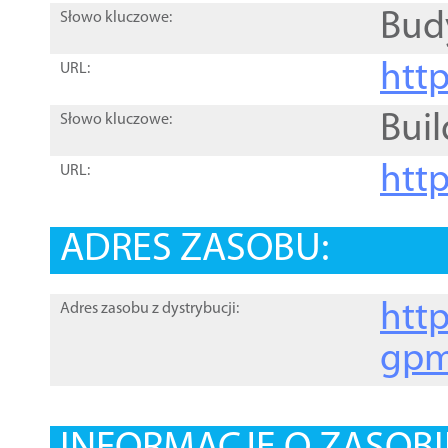
Bud
Słowo kluczowe:
htt
URL:
Buil
Słowo kluczowe:
htt
URL:
ADRES ZASOBU:
http
Adres zasobu z dystrybucji:
gpm