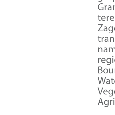
Gra
ter
Zag
tra
nam
reg
Bou
Wat
Veg
Agri