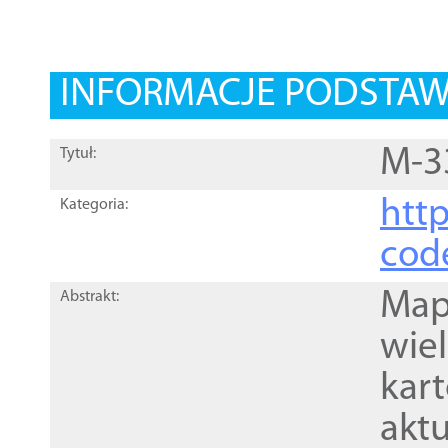
INFORMACJE PODSTA
M-3
Tytuł:
http
Kategoria:
cod
Mapa
Abstrakt:
wie
kar
akt