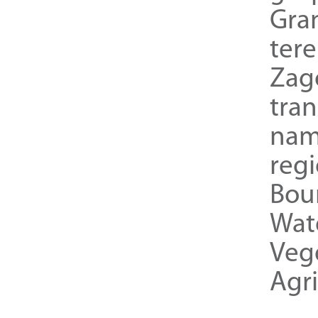
Gra
ter
Zag
tra
nam
reg
Bou
Wat
Veg
Agri