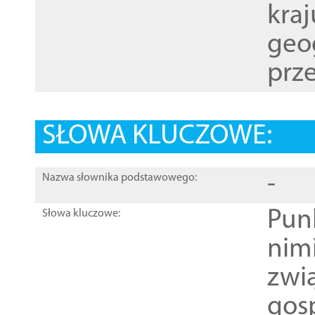
kraj
geog
prze
SŁOWA KLUCZOWE:
-
Nazwa słownika podstawowego:
Pun
Słowa kluczowe:
nim
zwi
gos