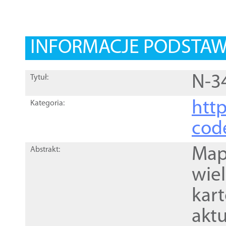
INFORMACJE PODSTA
N-3
Tytuł:
http
Kategoria:
cod
Mapa
Abstrakt:
wie
kar
akt