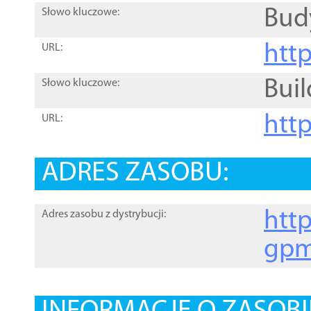
Bud
Słowo kluczowe:
htt
URL:
Buil
Słowo kluczowe:
htt
URL:
ADRES ZASOBU:
http
Adres zasobu z dystrybucji:
gpm